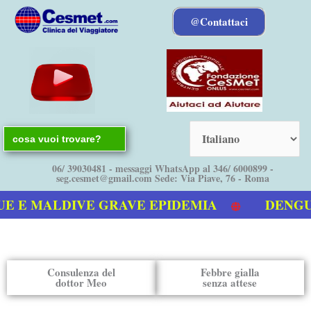
Vai
@Contattaci
al
contenuto
Search
for:
06/ 39030481 - messaggi WhatsApp al 346/ 6000899 -
seg.cesmet@gmail.com Sede: Via Piave, 76 - Roma
E MALDIVE GRAVE EPIDEMIA
DENGUE bo
video sulla Dengue
Consulenza del
Febbre gialla
dottor Meo
senza attese