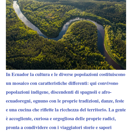
In Ecuador la cultura e le diverse popolazioni costituiscono
un mosaico con caratteristiche differenti: qui convivono
popolazioni indigene, discendenti di spagnoli e afro-
ecuadoregni, ognuno con le proprie tradizioni, danze, feste
e una cucina che riflette la ricchezza del territorio. La gente
è accogliente, curiosa e orgogliosa delle proprie radici,
pronta a condividere con i viaggiatori storie e sapori