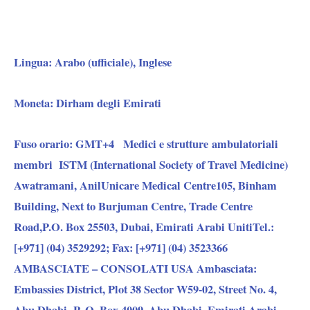
Lingua:
Arabo (ufficiale), Inglese
Moneta:
Dirham degli Emirati
Fuso orario:
GMT+4 Medici e strutture ambulatoriali
membri ISTM (International Society of Travel Medicine)
Awatramani, AnilUnicare Medical Centre105, Binham
Building, Next to Burjuman Centre, Trade Centre
Road,P.O. Box 25503, Dubai, Emirati Arabi UnitiTel.:
[+971] (04) 3529292; Fax: [+971] (04) 3523366
AMBASCIATE – CONSOLATI USA Ambasciata:
Embassies District, Plot 38 Sector W59-02, Street No. 4,
Abu Dhabi P. O. Box 4009, Abu Dhabi, Emirati Arabi