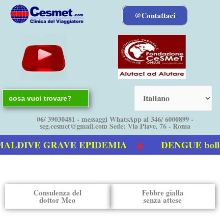
Vai
@Contattaci
al
contenuto
Search
for:
06/ 39030481 - messaggi WhatsApp al 346/ 6000899 -
seg.cesmet@gmail.com Sede: Via Piave, 76 - Roma
IVE GRAVE EPIDEMIA
DENGUE bollettino
la Dengue
Consulenza del
Febbre gialla
dottor Meo
senza attese