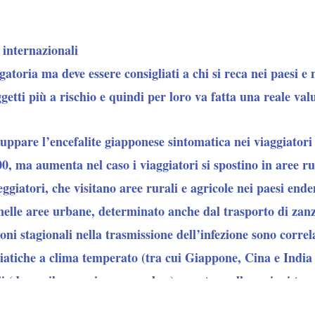
 internazionali
atoria ma deve essere consigliati a chi si reca nei paesi e 
getti più a rischio e quindi per loro va fatta una reale val
viluppare l’encefalite giapponese sintomatica nei viaggiatori
0, ma aumenta nel caso i viaggiatori si spostino in aree r
peggiatori, che visitano aree rurali e agricole nei paesi en
 nelle aree urbane, determinato anche dal trasporto di zanz
ioni stagionali nella trasmissione dell’infezione sono correl
siatiche a clima temperato (tra cui Giappone, Cina e India 
i (da aprile maggio a novembre), mentre nelle regioni trop
ne, India meridionale) la trasmissione può verificarsi in og