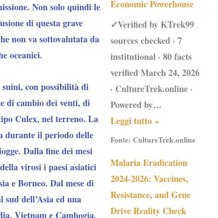
Economic Powerhouse
missione. Non solo quindi le
fusione di questa grave
✓Verified by KTrek99
che non va sottovalutata da
sources checked · 7
he oceanici.
institutional · 80 facts
verified March 24, 2026
suini, con possibilità di
· CultureTrek.online ·
e di cambio dei venti, di
Powered by…
tipo Culex, nel terreno. La
Leggi tutto »
a durante il periodo delle
Fonte:
CultureTrek.online
piogge. Dalla fine dei mesi
Malaria Eradication
lla virosi i paesi asiatici
2024-2026: Vaccines,
sia e Borneo. Dal mese di
Resistance, and Gene
al sud dell’Asia ed una
Drive Reality Check
andia, Vietnam e Cambogia,