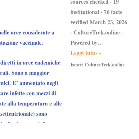
sources checked · 19
institutional · 76 facts
verified March 23, 2026
· CultureTrek.online ·
nelle aree considerate a
Powered by…
utazione vaccinale.
Leggi tutto »
 diretti in aree endemiche
Fonte:
CultureTrek.online
urali. Sono a maggior
demici. E’ aumentato negli
are infette con mezzi di
ate alla temperatura e alle
settentrionale) sono
icali ed equatoriali
ni stagione dell’anno, con