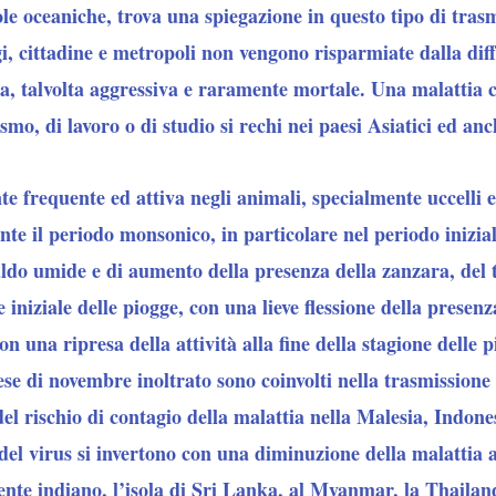
sole oceaniche, trova una spiegazione in questo tipo di tras
i, cittadine e metropoli non vengono risparmiate dalla dif
ca, talvolta aggressiva e raramente mortale. Una malattia 
mo, di lavoro o di studio si rechi nei paesi Asiatici ed anc
e frequente ed attiva negli animali, specialmente uccelli e 
te il periodo monsonico, in particolare nel periodo inizial
aldo umide e di aumento della presenza della zanzara, del 
 iniziale delle piogge, con una lieve flessione della presenz
con una ripresa della attività alla fine della stagione delle 
se di novembre inoltrato sono coinvolti nella trasmissione de
el rischio di contagio della malattia nella Malesia, Indone
 del virus si invertono con una diminuzione della malattia 
nente indiano, l’isola di Sri Lanka, al Myanmar, la Thail