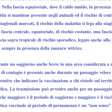
. Nella fascia equatoriale, dove il caldo umido, la presenza
tia si mantiene presente negli animali ed il rischio di cont
agionali marcati, il rischio della malattia si lega alla sta
 fascia centrale, equatoriale, di rischio costante, una fasci
scia sopra tropicale di rischio sporadico, legato anche alla
i, sempre in presenza della zanzara vettrice.
rante un soggiorno anche breve in una area considerata a r
io di contagio è presente anche durante un passaggio veloce
ventive che indicano la vaccinazione a chi risiede sul terri
ifica. La trasmissione può avvenire anche per un passaggio
 che maggiore è il periodo di soggiorno e maggiore è il risc
ica vaccinale al periodo di permanenza è un “non senso” s