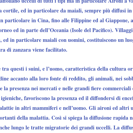
affollano uccelli di tutti i tipi ma in particolare Aironi a va
 cortile, ed in particolare da maiali, sempre più diffusi in t
n particolare in Cina, fino alle Filippine ed al Giappone, a
rneo ed in parte dell’Oceania (Isole del Pacifico). Villagg
, ed in particolare maiali con uomini, costituiscono un luo
ra di zanzara viene facilitato.
tra questi i suini, e l’uomo, caratteristica della cultura or
adine accanto alla loro fonte di reddito, gli animali, nei s
he la presenza nei mercati e nelle grandi fiere commerciali 
igieniche, favoriscono la presenza ed il diffondersi di encef
lattie in altri mammiferi e nell’uomo. Gli aironi ed altri u
rtanti della malattia. Così si spiega la diffusione rapida n
che lungo le tratte migratorie dei grandi uccelli. La diffu