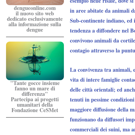
esempio nelle risaie, dove si 
dengueonline.com
in aree abitate da animali da
il nuovo sito web
dedicato esclusivamente
Sub-continente indiano, ed i
alla informazione sulla
dengue
tendenza a diffondere nel Bo
convivono animali da cortile
contagio attraverso la puntu
La convivenza tra animali, e 
vita di intere famiglie cont
"Tante gocce insieme
fanno un mare di
delle città orientali; ed anc
differenza"
Partecipa ai progetti
tenuti in pessime condizioni 
umanitari della
maggiore diffusione della ma
Fondazione CeSMet
funzionano da diffusori impo
commerciali dei suini, ma an