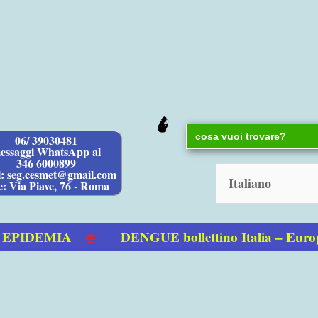
Search
06/ 39030481
for:
essaggi WhatsApp al
346 6000899
l: seg.cesmet@gmail.com
e: Via Piave, 76 - Roma
IDEMIA
DENGUE bollettino Italia – Europ