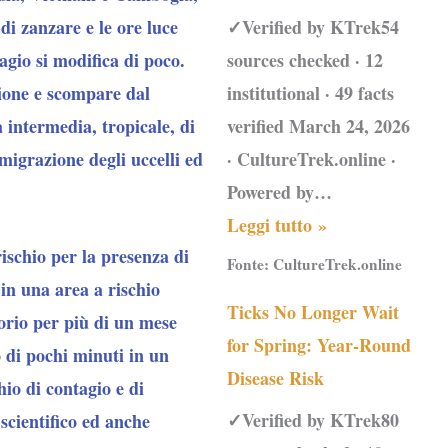
 di zanzare e le ore luce
✓Verified by KTrek54
agio si modifica di poco.
sources checked · 12
gione e scompare dal
institutional · 49 facts
a intermedia, tropicale, di
verified March 24, 2026
 migrazione degli uccelli ed
· CultureTrek.online ·
Powered by…
Leggi tutto »
ischio per la presenza di
Fonte:
CultureTrek.online
 in una area a rischio
Ticks No Longer Wait
torio per più di un mese
for Spring: Year-Round
 di pochi minuti in un
Disease Risk
hio di contagio e di
✓Verified by KTrek80
cientifico ed anche