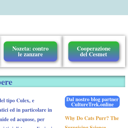
Nozeta: contro
Cooperazione
le zanzare
del Cesmet
pere
Dal nostro blog partner
el tipo Culex, e
CultureTrek.online
ici ed in particolare in
Why Do Cats Purr? The
umide ed acquose, per
Surprising Science