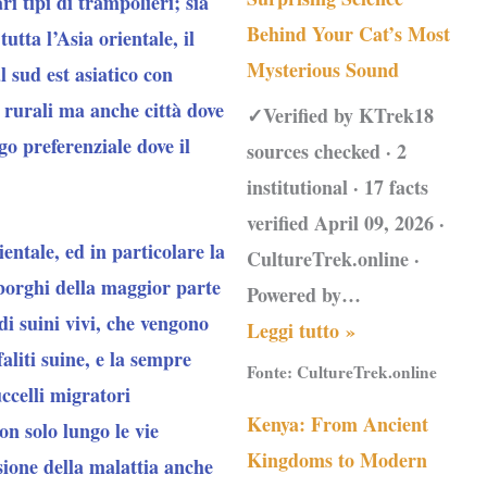
ri tipi di trampolieri; sia
Behind Your Cat’s Most
utta l’Asia orientale, il
Mysterious Sound
l sud est asiatico con
i rurali ma anche città dove
✓Verified by KTrek18
go preferenziale dove il
sources checked · 2
institutional · 17 facts
verified April 09, 2026 ·
ientale, ed in particolare la
CultureTrek.online ·
obborghi della maggior parte
Powered by…
di suini vivi, che vengono
Leggi tutto »
aliti suine, e la sempre
Fonte:
CultureTrek.online
ccelli migratori
Kenya: From Ancient
on solo lungo le vie
Kingdoms to Modern
sione della malattia anche