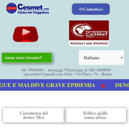
Vai
@Contattaci
al
contenuto
Search
for:
06/ 39030481 - messaggi WhatsApp al 346/ 6000899 -
seg.cesmet@gmail.com Sede: Via Piave, 76 - Roma
UE E MALDIVE GRAVE EPIDEMIA
DENGUE
ro video sulla Dengue
Consulenza del
Febbre gialla
dottor Meo
senza attese