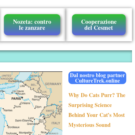
Nozeta: contro
Cooperazione
le zanzare
del Cesmet
Dal nostro blog partner
CultureTrek.online
Why Do Cats Purr? The
Surprising Science
Behind Your Cat’s Most
Mysterious Sound