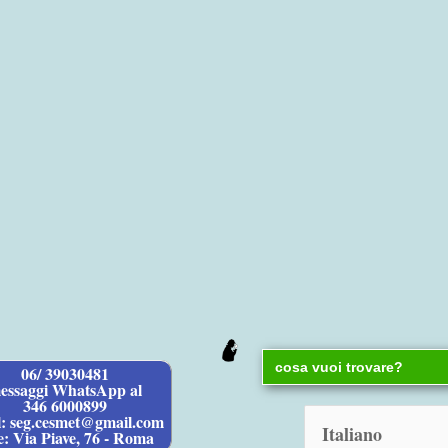
Search
06/ 39030481
for:
essaggi WhatsApp al
346 6000899
l: seg.cesmet@gmail.com
e: Via Piave, 76 - Roma