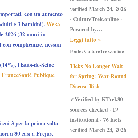
verified March 24, 2026
 importati, con un aumento
· CultureTrek.online ·
 adulti e 3 bambini).
Weka
Powered by…
ile 2026 (32 nuovi in
Leggi tutto »
14 con complicanze, nessun
Fonte:
CultureTrek.online
s (14%), Hauts-de-Seine
Ticks No Longer Wait
e France
Santé Publique
for Spring: Year-Round
Disease Risk
✓Verified by KTrek80
sources checked · 19
institutional · 76 facts
di cui 3 per la prima volta
verified March 23, 2026
ri a 80 casi a Fréjus,