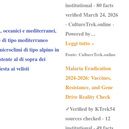
institutional · 80 facts
verified March 24, 2026
· CultureTrek.online ·
i, oceanici e mediterranei,
Powered by…
 di tipo mediterraneo
Leggi tutto »
microclimi di tipo alpino in
Fonte:
CultureTrek.online
stente al di sopra dei
Malaria Eradication
sta ai velisti
2024-2026: Vaccines,
Resistance, and Gene
Drive Reality Check
✓Verified by KTrek54
sources checked · 12
institutional · 49 facts