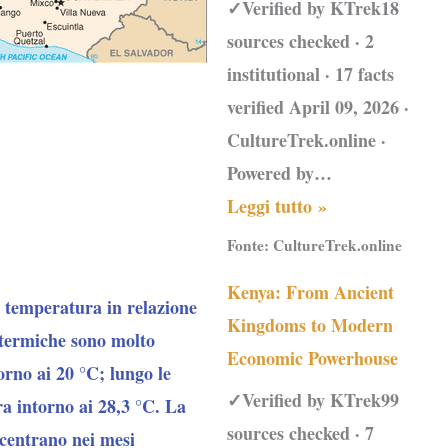
✓Verified by KTrek18
sources checked · 2
institutional · 17 facts
verified April 09, 2026 ·
CultureTrek.online ·
Powered by…
Leggi tutto »
Fonte:
CultureTrek.online
Kenya: From Ancient
di temperatura in relazione
Kingdoms to Modern
i termiche sono molto
Economic Powerhouse
orno ai 20 °C; lungo le
✓Verified by KTrek99
ra intorno ai 28,3 °C. La
sources checked · 7
ncentrano nei mesi