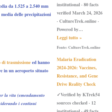
institutional · 80 facts
media da 1.525 a 2.540 mm
verified March 24, 2026
a media delle precipitazioni
· CultureTrek.online ·
Powered by…
Leggi tutto »
Fonte:
CultureTrek.online
Malaria Eradication
o di trasmissione
ed hanno
2024-2026: Vaccines,
ore in un aeroporto situato
Resistance, and Gene
Drive Reality Check
✓Verified by KTrek54
 per la vita (emendamento
sources checked · 12
siderando i continui
institutional · 49 facts