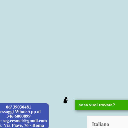
Search
06/ 39030481
for:
essaggi WhatsApp al
346 6000899
l: seg.cesmet@gmail.com
e: Via Piave, 76 - Roma