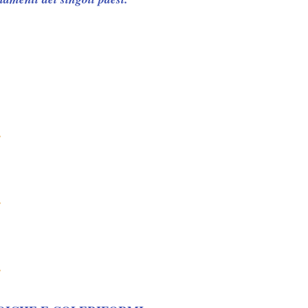
.
.
.