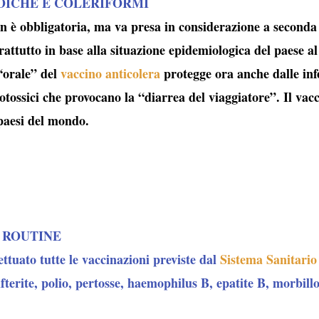
OICHE E COLERIFORMI
 è obbligatoria, ma va presa in considerazione a seconda d
ttutto in base alla situazione epidemiologica del paese a
orale” del
vaccino anticolera
protegge ora anche dalle infe
otossici che provocano la “
diarrea del viaggiatore
”. Il vac
 paesi del mondo.
 ROUTINE
ettuato tutte le vaccinazioni previste dal
Sistema Sanitario
fterite, polio, pertosse, haemophilus B, epatite B, morbillo,