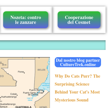
Nozeta: contro
Cooperazione
le zanzare
del Cesmet
Dal nostro blog partner
CultureTrek.online
Why Do Cats Purr? The
Surprising Science
Behind Your Cat’s Most
Mysterious Sound