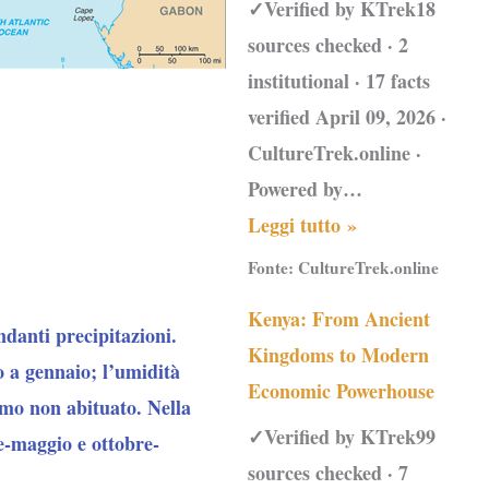
✓Verified by KTrek18
sources checked · 2
institutional · 17 facts
verified April 09, 2026 ·
CultureTrek.online ·
Powered by…
Leggi tutto »
Fonte:
CultureTrek.online
Kenya: From Ancient
danti precipitazioni.
Kingdoms to Modern
io a gennaio; l’umidità
Economic Powerhouse
smo non abituato. Nella
✓Verified by KTrek99
le-maggio e ottobre-
sources checked · 7