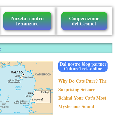
Nozeta: contro
Cooperazione
le zanzare
del Cesmet
e
Dal nostro blog partner
CultureTrek.online
Why Do Cats Purr? The
Surprising Science
Behind Your Cat’s Most
Mysterious Sound