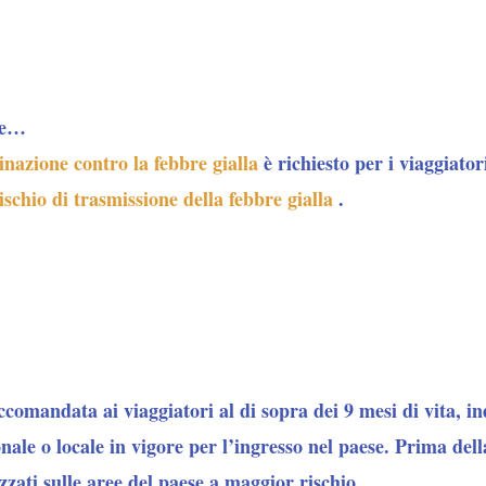
se…
inazione contro la febbre gialla
è richiesto per i viaggiator
ischio di trasmissione della febbre gialla
.
ccomandata
ai viaggiatori al di sopra dei 9 mesi di vita,
in
nale o locale
in vigore per l’ingresso nel paese. Prima del
izzati sulle aree del paese a maggior rischio.