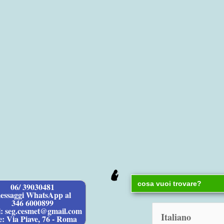
Search
06/ 39030481
for:
essaggi WhatsApp al
346 6000899
l: seg.cesmet@gmail.com
e: Via Piave, 76 - Roma