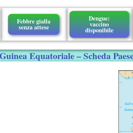
Dengue:
Febbre gialla
vaccino
senza attese
disponibile
Guinea Equatoriale – Scheda Paes