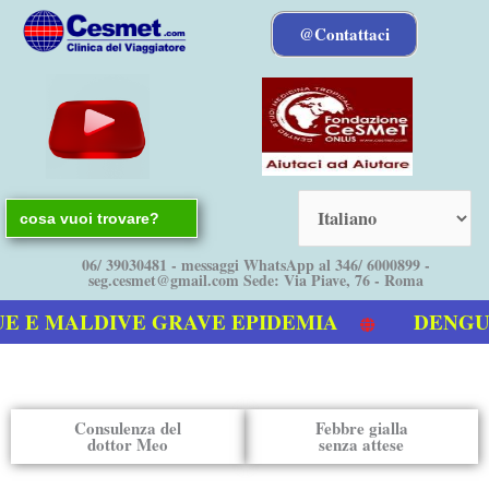
Vai
@Contattaci
al
contenuto
Search
for:
06/ 39030481 - messaggi WhatsApp al 346/ 6000899 -
seg.cesmet@gmail.com Sede: Via Piave, 76 - Roma
 E MALDIVE GRAVE EPIDEMIA
DENGUE b
 video sulla Dengue
Consulenza del
Febbre gialla
dottor Meo
senza attese