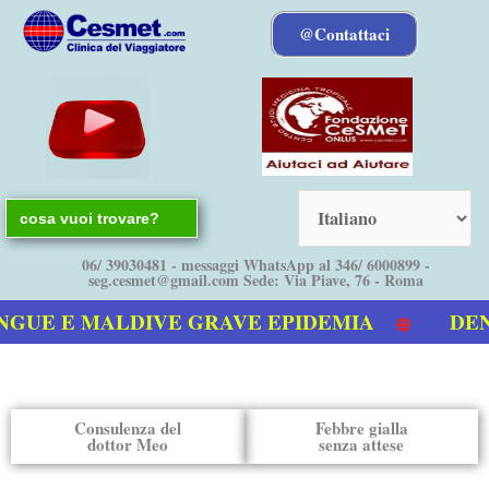
Vai
@Contattaci
al
contenuto
Search
for:
06/ 39030481 - messaggi WhatsApp al 346/ 6000899 -
seg.cesmet@gmail.com Sede: Via Piave, 76 - Roma
GUE E MALDIVE GRAVE EPIDEMIA
DENGU
stro video sulla Dengue
Consulenza del
Febbre gialla
dottor Meo
senza attese