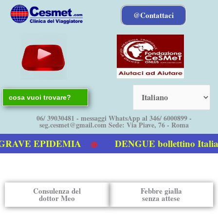
Vai
@Contattaci
al
contenuto
Search
for:
06/ 39030481 - messaggi WhatsApp al 346/ 6000899 -
seg.cesmet@gmail.com Sede: Via Piave, 76 - Roma
EPIDEMIA
DENGUE bollettino Italia – Eur
Consulenza del
Febbre gialla
dottor Meo
senza attese