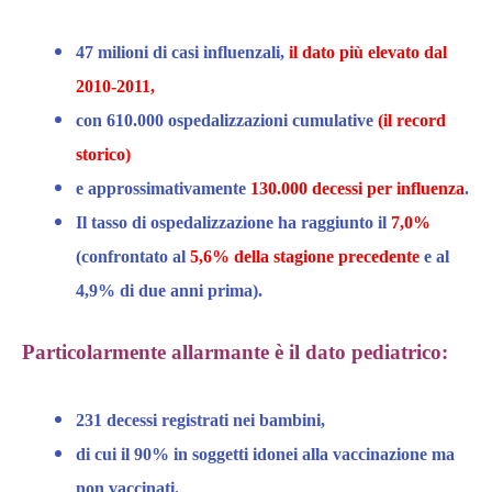
47 milioni di casi influenzali,
il
dato
più elevato dal
2010-2011,
con
610.000 ospedalizzazioni
cumulative
(il record
storico)
e approssimativamente
130.000 decessi per influenza
.
Il
tasso di ospedalizzazione
ha raggiunto il
7,0%
(confrontato al
5,6% della stagione precedente
e al
4,9% di due anni prima
).​
Particolarmente allarmante è il dato pediatrico:
231 decessi
registrati nei bambini,
di cui il
90% in soggetti idonei alla vaccinazione ma
non vaccinati
.