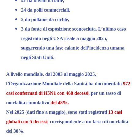
41
d
a bovini da latte,
24
d
a polli commerciali,
2
d
a pollame da cortile,
3
da
fonte di esposizione sconosciuta.
L’ultimo caso
registrato negli USA risale a
maggio
2025,
suggerendo una fase calante dell’incidenza umana
negli Stati Uniti.​
A livello mondiale, dal 2003 al
maggio
2025,
l’Organizzazione Mondiale della Sanità ha documentato
972
casi confermati di H5N1 con 468 decessi
, per un
tasso di
mortalità cumulativo
del
48%.
Nel 2025 (dati fino a
maggio
), sono stati registrati
13 casi
globali con 5 decessi
, corrispondente a un tasso di mortalità
del 38%.​