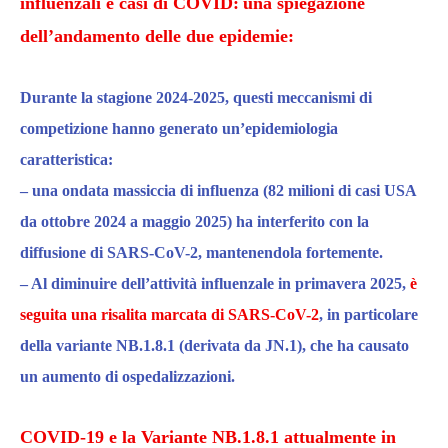
influenzali e casi di COVID:
una s
piegazione
dell’
andamento
delle due epidemie:
Durante
la stagione 2024-2025
, questi meccanismi
di
competizione
hanno generato un’epidemiologia
caratteristica:
–
una
ondata massiccia di influenza (82 milioni di casi USA
da ottobre 2024 a maggio 2025)
ha interferito con la
diffusione di SARS-CoV-2, mantenendola
fortemente
.
–
Al
diminuire
dell’attività influenzale in primavera 2025
,
è
seguita una risalita marcata di SARS-CoV-2
, in particolare
della variante NB.1.8.1 (derivata da JN.1), che ha causato
un aumento di ospedalizzazioni.​
COVID-19 e la Variante NB.1.8.1
attualmente
in