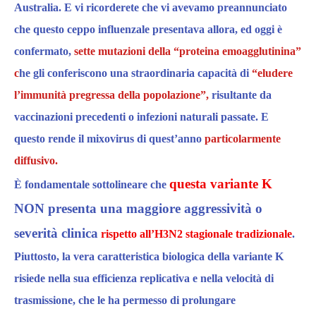
Australia
.
E vi ricorderete che vi avevamo preannunciato
che q
uesto ceppo
influenzale
presenta
va allora, ed oggi è
confermato,
sette mutazioni della “proteina emoagglutinina”
c
he gli
conferiscono una straordinaria capacità di
“eludere
l’immunità pregressa della popolazione”,
risultante da
vaccinazioni precedenti o infezioni naturali passate. E
questo rende il mixovirus di quest’anno
particolarmente
diffusivo.
questa variante K
È fondamentale sottolineare che
NON presenta una maggiore aggressività o
severità clinica
rispetto all’H3N2 stagionale tradizionale
.
Piuttosto, la vera caratteristica biologica della variante K
risiede nella sua
efficienza replicativa e nella velocità di
trasmissione,
che le ha permesso di prolungare