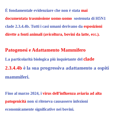
È fondamentale evidenziare che
n
on è stata
mai
documentata trasmissione u
o
m
o
-u
omo
sostenuta di H5N1
clade 2.3.4.4b.
Tutti i casi umani derivano da
esposizioni
dirette a fonti animali (avicoltura, bovini da latte, ecc.).​
Patogenesi e Adattamento Mammifero
clade
La particolarità biologica più inquietante del
2.3.4.4b
è la sua progressiva adattamento a ospiti
mammiferi
.
Fino al marzo 2024
, i
virus dell’influenza aviaria ad alta
patogenicità
non si riteneva causassero infezioni
economicamente significative nei bovini.