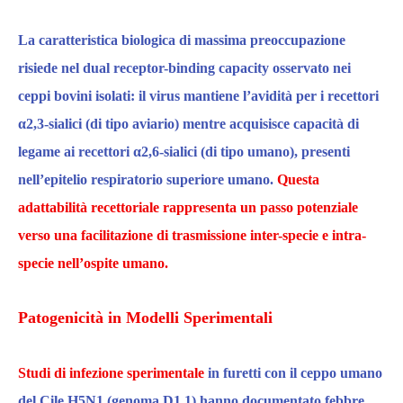
La caratteristica biologica di massima preoccupazione
risiede nel dual receptor-binding capacity osservato nei
ceppi bovini isolati:
il virus mantiene l’avidità per i recettori
α2,3-sialici (di tipo avia
ri
o) mentre acquisisce capacità di
legame ai recettori α2,6-sialici (di tipo umano),
presenti
nell’epitelio respiratorio superiore umano.
Questa
adattabilità recettoriale rappresenta un passo potenziale
verso una facilitazione di trasmissione inter-specie e intra-
specie nell’ospite umano.​
Patogenicità in Modelli Sperimentali
Studi di infezione sperimentale
in furetti con il ceppo umano
del Cile H5N1 (genoma D1.1) hanno documentato febbre,