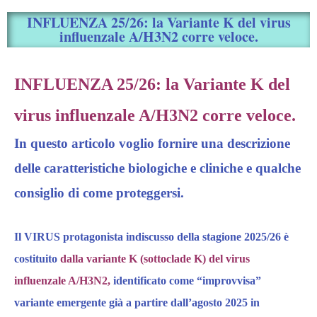
INFLUENZA 25/26: la Variante K del virus
influenzale A/H3N2 corre veloce.
INFLUENZA 25/26: l
a Variante K del
virus influenzale A/H3N2 corre veloce.
In questo articolo voglio fornire una descrizione
delle c
aratteristiche
b
iologiche e
c
liniche
e qualche
consiglio di come proteggersi.
Il VIRUS
protagonista indiscuss
o
della stagione 2025/26 è
costituito
dalla variante K (sottoclade K) del virus
influenzale A/H3N2,
identificat
o
come “
improvvisa”
variante emergente già a partire dall’agosto 2025
in