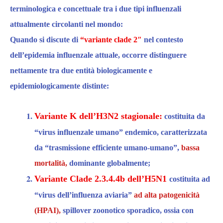
terminologica
e concettuale tra i
due tipi influenzali
attualmente circolanti nel mondo:
Quando si discute di
“
variante
clade 2″
nel contesto
dell’epidemia influenzale attuale
, occorre distinguere
nettamente tra due entità biologicamente e
epidemiologicamente distinte:
Variante K dell’H3N2 stagionale:
costituita da
“v
irus
influenzale umano”
endemico,
caratterizzata
da
“
trasmissione efficiente umano-umano”
,
bassa
mortalità,
dominante globalmente;
Variante Clade 2.3.4.4b dell’
H5N1
costituita ad
“v
irus dell’
influenza aviaria”
ad alta patogenicità
(HPAI),
spillover zoonotico sporadico,
ossia con