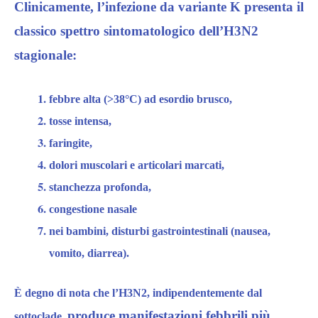
Clinicamente, l’infezione da variante K
presenta il
classico spettro sintomatologico dell’H3N2
stagionale:
febbre alta (>38°C) ad esordio brusco,
tosse intensa,
faringite,
dolori muscolari e articolari marcati,
stanchezza profonda,
congestione nasale
nei bambini, disturbi gastrointestinali (nausea,
vomito, diarrea).
È degno di nota che
l’H3N2,
indipendentemente dal
produce manifestazioni febbrili più
sottoclade,