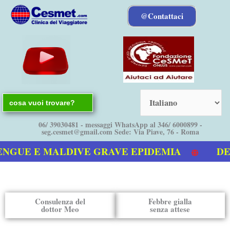
Vai
@Contattaci
al
contenuto
Search
for:
06/ 39030481 - messaggi WhatsApp al 346/ 6000899 -
seg.cesmet@gmail.com Sede: Via Piave, 76 - Roma
NGUE E MALDIVE GRAVE EPIDEMIA
DEN
nostro video sulla Dengue
Consulenza del
Febbre gialla
dottor Meo
senza attese