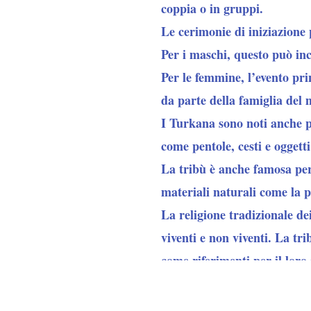
coppia o in gruppi.
Le cerimonie di iniziazione 
Per i maschi, questo può inc
Per le femmine, l’evento pr
da parte della famiglia del 
I Turkana sono noti anche per
come pentole, cesti e oggetti
La tribù è anche famosa per 
materiali naturali come la pa
La religione tradizionale de
viventi e non viventi. La tri
come riferimenti per il loro 
I Turkana sono una tribù no
pastorizia e le loro tradizio