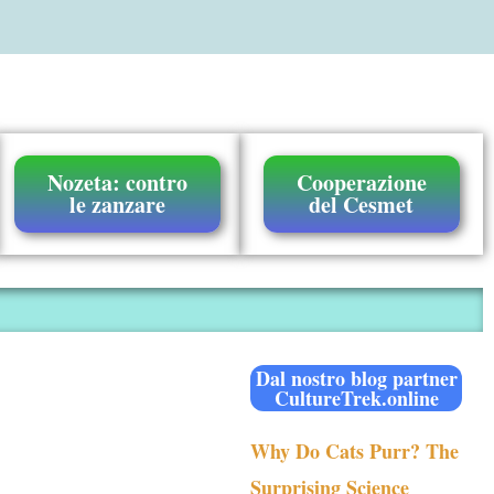
Nozeta: contro
Cooperazione
le zanzare
del Cesmet
Dal nostro blog partner
CultureTrek.online
Why Do Cats Purr? The
Surprising Science