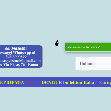
Search
06/ 39030481
for:
essaggi WhatsApp al
346 6000899
l: seg.cesmet@gmail.com
e: Via Piave, 76 - Roma
PIDEMIA
DENGUE bollettino Italia – Europ