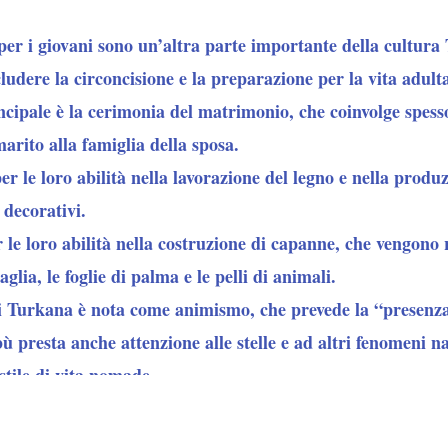
per i giovani sono un’altra parte importante della cultura
ludere la circoncisione e la preparazione per la vita adult
incipale è la cerimonia del matrimonio, che coinvolge spes
marito alla famiglia della sposa.
 le loro abilità nella lavorazione del legno e nella produzi
 decorativi.
le loro abilità nella costruzione di capanne, che vengono r
glia, le foglie di palma e le pelli di animali.
i Turkana è nota come animismo, che prevede la “presenza di
bù presta anche attenzione alle stelle e ad altri fenomeni na
stile di vita nomade.
made che vive nella regione settentrionale del Kenya. La l
ni includono la musica e la danza tradizionali, le cerimonie