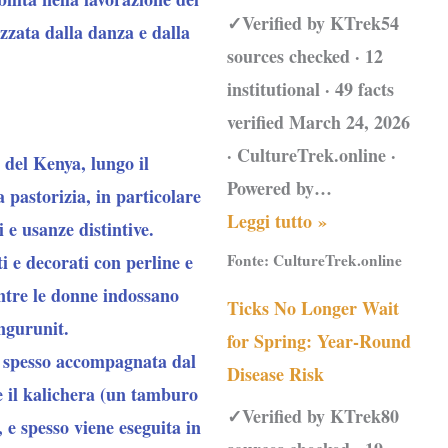
✓Verified by KTrek54
izzata dalla danza e dalla
sources checked · 12
institutional · 49 facts
verified March 24, 2026
· CultureTrek.online ·
 del Kenya, lungo il
Powered by…
 pastorizia, in particolare
Leggi tutto »
 e usanze distintive.
i e decorati con perline e
Fonte:
CultureTrek.online
ntre le donne indossano
Ticks No Longer Wait
ngurunit.
for Spring: Year-Round
è spesso accompagnata dal
Disease Risk
 e il kalichera (un tamburo
✓Verified by KTrek80
 e spesso viene eseguita in