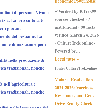
Economic Powerhouse
✓Verified by KTrek99
milioni di persone. Vivono
sources checked · 7
rizia. La loro cultura è
institutional · 80 facts
er i giovani.
verified March 24, 2026
amento del bestiame. La
· CultureTrek.online ·
monie di iniziazione per i
Powered by…
Leggi tutto »
ilità nella produzione di
sica tradizionali, nonché
Fonte:
CultureTrek.online
Malaria Eradication
à nell’agricoltura e
2024-2026: Vaccines,
sica tradizionali, nonché
Resistance, and Gene
Drive Reality Check
ilità nella lavorazione del