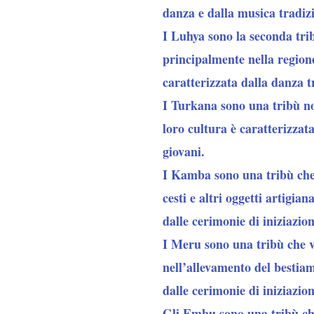
danza e dalla musica tradizi
I Luhya
sono la seconda tri
principalmente nella regione
caratterizzata dalla danza t
I Turkana
sono una tribù no
loro cultura è caratterizzat
giovani.
I Kamba
sono una tribù che 
cesti e altri oggetti artigia
dalle cerimonie di iniziazion
I Meru
sono una tribù che vi
nell’allevamento del bestiam
dalle cerimonie di iniziazion
Gli Embu
sono una tribù che