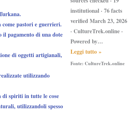
sources checked · 19
institutional · 76 facts
 Turkana.
verified March 23, 2026
a come pastori e guerrieri.
· CultureTrek.online ·
so il pagamento di una dote
Powered by…
Leggi tutto »
one di oggetti artigianali,
Fonte:
CultureTrek.online
ealizzate utilizzando
 spiriti in tutte le cose
turali, utilizzandoli spesso
oro economia si basa sulla
 di iniziazione per i giovani