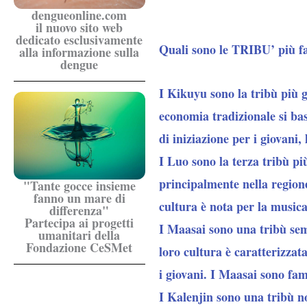
dengueonline.com
il nuovo sito web
dedicato esclusivamente
Quali sono le TRIBU’ più 
alla informazione sulla
dengue
I Kikuyu
sono la tribù più 
economia tradizionale si bas
di iniziazione per i giovani, 
I Luo
sono la terza tribù pi
principalmente nella regione
"Tante gocce insieme
fanno un mare di
cultura è nota per la musica 
differenza"
Partecipa ai progetti
I Maasai
sono una tribù semi
umanitari della
Fondazione CeSMet
loro cultura è caratterizzata
i giovani. I Maasai sono famo
I Kalenjin
sono una tribù not