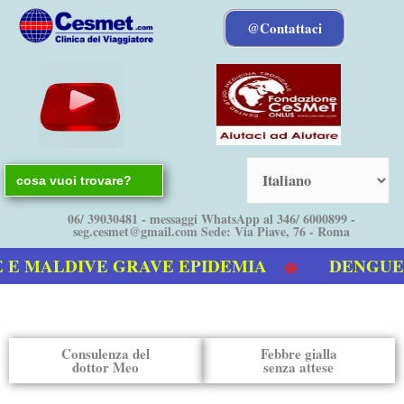
Vai
@Contattaci
al
contenuto
Search
for:
06/ 39030481 - messaggi WhatsApp al 346/ 6000899 -
seg.cesmet@gmail.com Sede: Via Piave, 76 - Roma
 MALDIVE GRAVE EPIDEMIA
DENGUE boll
deo sulla Dengue
Consulenza del
Febbre gialla
dottor Meo
senza attese