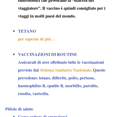
enterotossici che provocano la “
diarrea del
viaggiatore
”. Il vaccino è quindi consigliato per i
viaggi in molti paesi del mondo.
TETANO
per saperne di più…
VACCINAZIONI DI ROUTINE
Assicurati di aver effettuato tutte le vaccinazioni
previste dal
Sistema Sanitario Nazionale
. Queste
prevedono: tetano, difterite, polio, pertosse,
haemophilus B, epatite B, morbillo, parotite,
rosolia, varicella.
Pillole di salute
Come evitare di ammalarsi