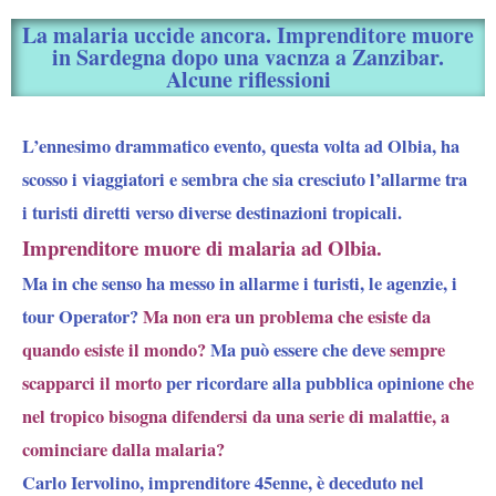
La malaria uccide ancora. Imprenditore muore
in Sardegna dopo una vacnza a Zanzibar.
Alcune riflessioni
L’ennesimo drammatico evento, questa volta ad Olbia, ha
scosso i viaggiatori e sembra che sia cresciuto l’allarme tra
i turisti diretti verso diverse destinazioni tropicali.
Imprenditore muore di malaria ad Olbia.
Ma in che senso ha messo in allarme i turisti, le agenzie, i
tour Operator?
Ma non era un problema che esiste da
quando esiste il mondo?
Ma può essere che deve
sempre
scapparci il morto
per ricordare alla pubblica opinione
che
nel tropico bisogna difendersi da una serie di malattie, a
cominciare dalla malaria?
Carlo Iervolino, imprenditore 45enne, è deceduto nel