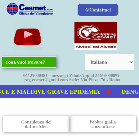
Vai
@Contattaci
al
contenuto
Search
for:
06/ 39030481 - messaggi WhatsApp al 346/ 6000899 -
seg.cesmet@gmail.com Sede: Via Piave, 76 - Roma
 E MALDIVE GRAVE EPIDEMIA
DENGUE b
o video sulla Dengue
Consulenza del
Febbre gialla
dottor Meo
senza attese