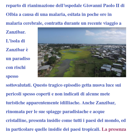
reparto di rianimazione dell’ospedale Giovanni Paolo II di
Olbia a causa di una malaria, esitata in poche ore in
malaria cerebrale, contratta durante un recente viaggio a
Zanzibar.
L’isola di
Zanzibar è
un paradiso
con rischi
spesso
sottovalutati. Questo tragico episodio getta nuova luce sui
pericoli spesso coperti e non indicati di alcune mete
turistiche apparentemente idilliache. Anche Zanzibar,
rinomata per le sue spiagge paradisiache e acque
cristalline, presenta insidie come tutti i paesi del mondo, ed
in particolare quelle insidie dei paesi tropicali.
La presenza