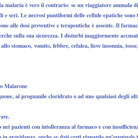
la malaria è vero il contrario:
se un viaggiatore ammala di 
i e seri. Le necrosi puntiformi delle cellule epatiche sono 
rone alle dosi preventive e terapeutiche è assente. Il farma
rche sulla sua sicurezza. I disturbi maggiormente accusat
 allo stomaco, vomito, febbre, cefalea, lieve insonnia, tosse,
to Malarone
aquone, al proguanile cloridrato o ad uno qualsiasi degli al
rave.
 nei pazienti con intolleranza al farmaco e con insufficien
o in gravidanza
, anche se dati certi riguardo un’eventuale 