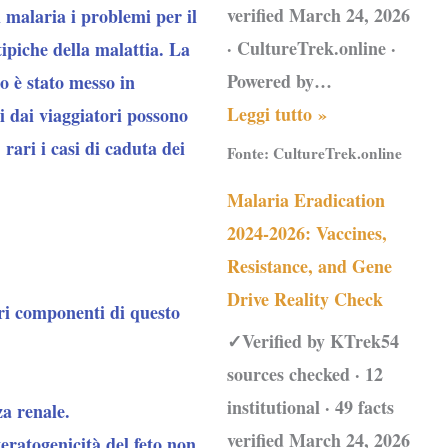
verified March 24, 2026
malaria i problemi per il
· CultureTrek.online ·
tipiche della malattia. La
Powered by…
co è stato messo in
Leggi tutto »
i dai viaggiatori possono
 rari i casi di caduta dei
Fonte:
CultureTrek.online
Malaria Eradication
2024-2026: Vaccines,
Resistance, and Gene
Drive Reality Check
tri componenti di questo
✓Verified by KTrek54
sources checked · 12
institutional · 49 facts
za renale.
verified March 24, 2026
teratogenicità del feto non