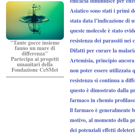
efficacia diminuisce
per effe
Asiatico sono stati i primi d
stata data l’indicazione di 
queste molecole è stato evi
resistenza dei parassiti nei
"Tante gocce insieme
fanno un mare di
Difatti per curare la malari
differenza"
Partecipa ai progetti
Artemisia, principio ancora 
umanitari della
Fondazione CeSMet
non poter essere utilizzata
resistenza si continua a dif
questo è dimostrato dalla pr
farmaco in chemio profilass
ll farmaco è generalmente be
motivo, al momento della pre
dei potenziali effetti delet