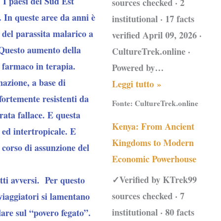
 I paesi del Sud Est
sources checked · 2
a. In queste aree da anni è
institutional · 17 facts
a del parassita malarico a
verified April 09, 2026 ·
Questo aumento della
CultureTrek.online ·
l farmaco in terapia
.
Powered by…
nazione, a base di
Leggi tutto »
fortemente resistenti da
Fonte:
CultureTrek.online
rata fallace
. E questa
Kenya: From Ancient
 ed intertropicale. E
Kingdoms to Modern
 corso di assunzione del
Economic Powerhouse
✓Verified by KTrek99
tti avversi. Per questo
sources checked · 7
viaggiatori si lamentano
institutional · 80 facts
lare sul “povero fegato”.