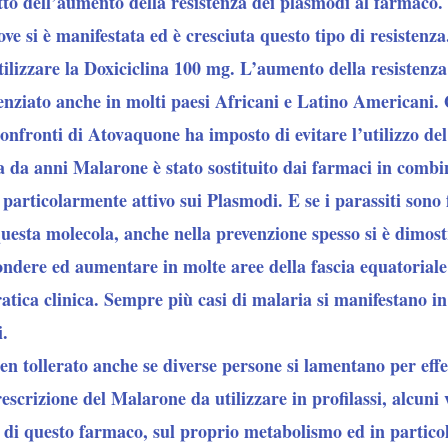
tto dell’aumento della resistenza dei plasmodi al farmaco.
ove si è manifestata ed è cresciuta questo tipo di resistenz
utilizzare la Doxiciclina 100 mg. L’aumento della resistenz
denziato anche in molti paesi Africani e Latino Americani.
 confronti di Atovaquone ha imposto di evitare l’utilizzo de
a da anni Malarone è stato sostituito dai farmaci in combi
particolarmente attivo sui Plasmodi. E se i parassiti sono 
 questa molecola,
anche nella prevenzione spesso si è dimost
fondere ed aumentare in molte aree della fascia equatoriale
atica clinica. Sempre più casi di malaria si manifestano in
i.
n tollerato anche se diverse persone si lamentano per effe
scrizione del Malarone da utilizzare in profilassi, alcuni 
eri di questo farmaco, sul proprio metabolismo ed in partico