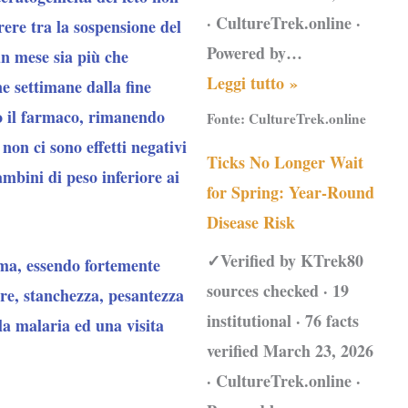
· CultureTrek.online ·
rere tra la sospensione del
Powered by…
un mese sia più che
Leggi tutto »
ne settimane dalla fine
so il farmaco, rimanendo
Fonte:
CultureTrek.online
non ci sono effetti negativi
Ticks No Longer Wait
mbini di peso inferiore ai
for Spring: Year-Round
Disease Risk
✓Verified by KTrek80
, ma, essendo fortemente
sources checked · 19
re, stanchezza, pesantezza
institutional · 76 facts
la malaria ed una visita
verified March 23, 2026
· CultureTrek.online ·