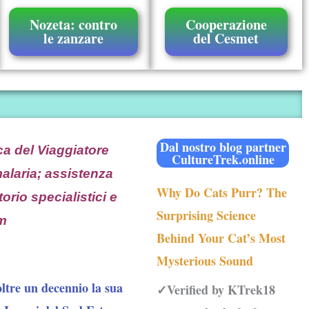
Nozeta: contro
Cooperazione
le zanzare
del Cesmet
Dal nostro blog partner
a del Viaggiatore
CultureTrek.online
alaria; assistenza
Why Do Cats Purr? The
rio specialistici e
Surprising Science
om
Behind Your Cat’s Most
Mysterious Sound
oltre un decennio
la sua
✓Verified by KTrek18