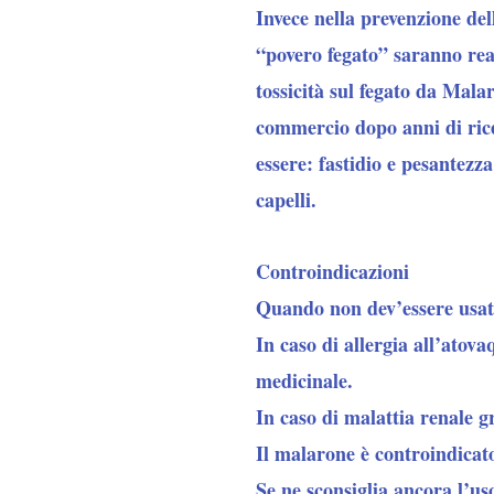
Invece nella prevenzione del
“povero fegato” saranno real
tossicità sul fegato da Mala
commercio dopo anni di rice
essere: fastidio e pesantezza
capelli.
Controindicazioni
Quando non dev’essere usa
In caso di allergia all’atov
medicinale.
In caso di malattia renale g
Il malarone è controindicato
Se ne sconsiglia ancora l’us