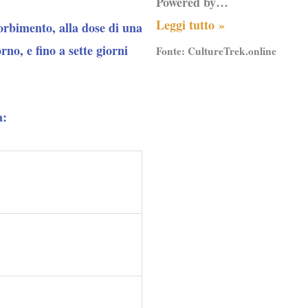
Powered by…
Leggi tutto »
sorbimento, alla dose di una
no, e fino a sette giorni
Fonte:
CultureTrek.online
a: