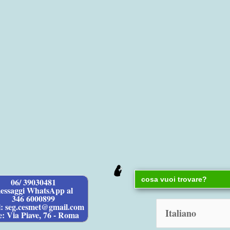
Search
06/ 39030481
for:
essaggi WhatsApp al
346 6000899
l: seg.cesmet@gmail.com
e: Via Piave, 76 - Roma