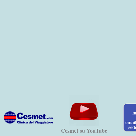
Vai
al
contenuto
m
emai
sed
Cesmet su YouTube