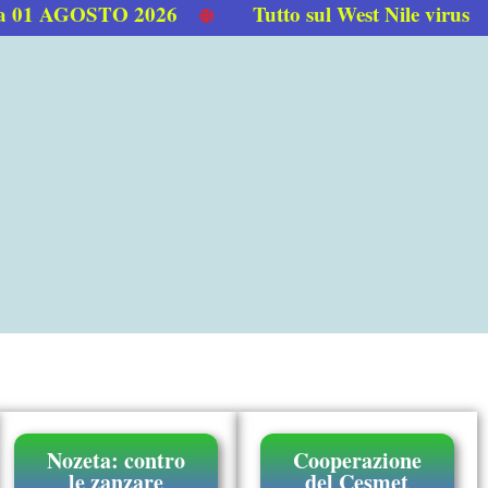
1 AGOSTO 2026
Tutto sul West Nile virus
Nozeta: contro
Cooperazione
le zanzare
del Cesmet