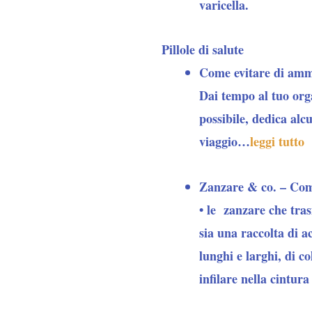
varicella.
Pillole di salute
Come evitare di amm
Dai tempo al tuo org
possibile, dedica alcu
viaggio…
leggi tutto
Zanzare & co. – Com
• le
zanzare
che tras
sia una raccolta di a
lunghi e larghi, di c
infilare nella cintur