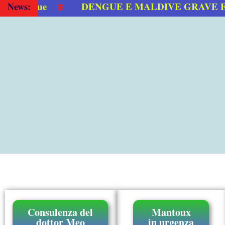
DENGUE E MALDIVE GRAVE EPID
News:
Consulenza del
Mantoux
dottor Meo
in urgenza