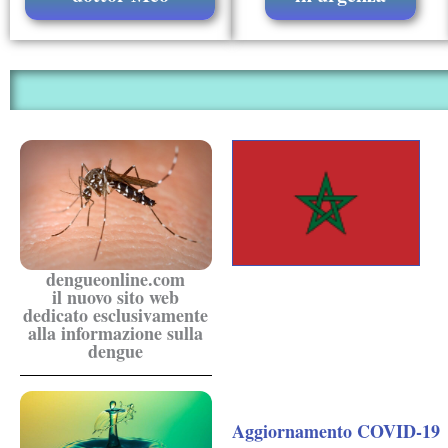
dengueonline.com
il nuovo sito web
dedicato esclusivamente
alla informazione sulla
dengue
Aggiornamento COVID-19