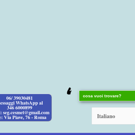
Search
06/ 39030481
for:
essaggi WhatsApp al
346 6000899
l: seg.cesmet@gmail.com
e: Via Piave, 76 - Roma