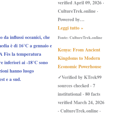
verified April 09, 2026 ·
CultureTrek.online ·
Powered by…
Leggi tutto »
da influssi oceanici, che
Fonte:
CultureTrek.online
edia è di 16°C a gennaio e
Kenya: From Ancient
. A Fès la temperatura
Kingdoms to Modern
e inferiori ai -18°C sono
Economic Powerhouse
zioni hanno luogo
✓Verified by KTrek99
st e a sud.
sources checked · 7
institutional · 80 facts
verified March 24, 2026
· CultureTrek.online ·