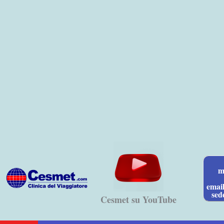
Vai
al
contenuto
m
emai
sed
Cesmet su YouTube