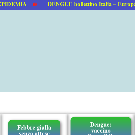
EMIA
DENGUE bollettino Italia – Europa 0
Dengue:
Febbre gialla
vaccino
senza attese