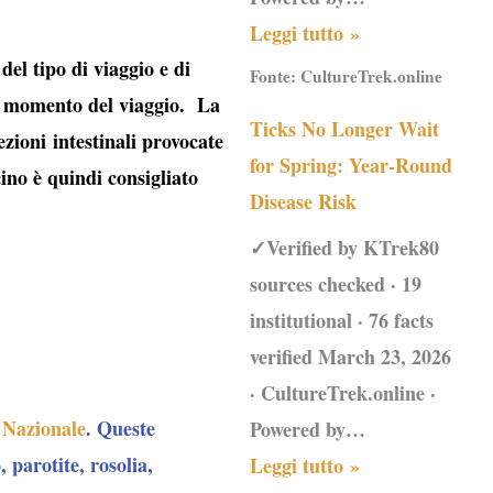
Leggi tutto »
el tipo di viaggio e di
Fonte:
CultureTrek.online
al momento del viaggio. La
Ticks No Longer Wait
zioni intestinali provocate
for Spring: Year-Round
cino è quindi consigliato
Disease Risk
✓Verified by KTrek80
sources checked · 19
institutional · 76 facts
verified March 23, 2026
· CultureTrek.online ·
 Nazionale
. Queste
Powered by…
 parotite, rosolia,
Leggi tutto »