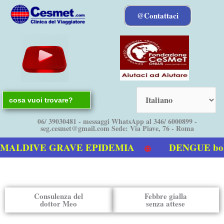
Vai
@Contattaci
al
contenuto
Search
for:
06/ 39030481 - messaggi WhatsApp al 346/ 6000899 -
seg.cesmet@gmail.com Sede: Via Piave, 76 - Roma
LDIVE GRAVE EPIDEMIA
DENGUE bolletti
ulla Dengue
Consulenza del
Febbre gialla
dottor Meo
senza attese