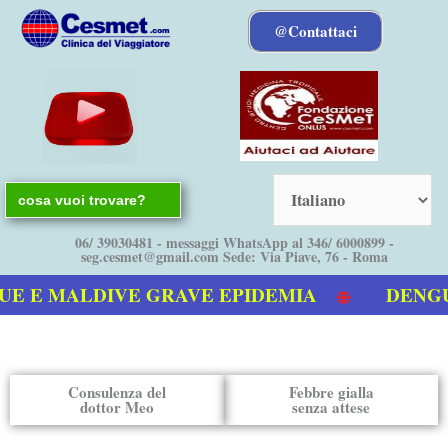
Vai
@Contattaci
al
contenuto
Search
for:
06/ 39030481 - messaggi WhatsApp al 346/ 6000899 -
seg.cesmet@gmail.com Sede: Via Piave, 76 - Roma
 E MALDIVE GRAVE EPIDEMIA
DENGUE bo
video sulla Dengue
Consulenza del
Febbre gialla
dottor Meo
senza attese