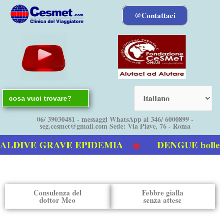
Vai
@Contattaci
al
contenuto
Search
for:
06/ 39030481 - messaggi WhatsApp al 346/ 6000899 -
seg.cesmet@gmail.com Sede: Via Piave, 76 - Roma
VE GRAVE EPIDEMIA
DENGUE bollettino 
a Dengue
Consulenza del
Febbre gialla
dottor Meo
senza attese