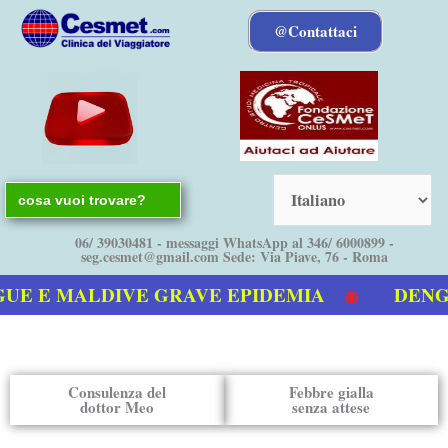
Vai
@Contattaci
al
contenuto
Search
for:
06/ 39030481 - messaggi WhatsApp al 346/ 6000899 -
seg.cesmet@gmail.com Sede: Via Piave, 76 - Roma
E E MALDIVE GRAVE EPIDEMIA
DENGUE 
o video sulla Dengue
Consulenza del
Febbre gialla
dottor Meo
senza attese