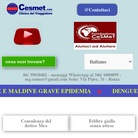
Vai
@Contattaci
al
contenuto
Search
for:
06/ 39030481 - messaggi WhatsApp al 346/ 6000899 -
seg.cesmet@gmail.com Sede: Via Piave, 76 - Roma
 MALDIVE GRAVE EPIDEMIA
DENGUE boll
deo sulla Dengue
Consulenza del
Febbre gialla
dottor Meo
senza attese