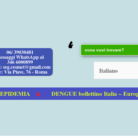
Search
06/ 39030481
for:
essaggi WhatsApp al
346 6000899
l: seg.cesmet@gmail.com
e: Via Piave, 76 - Roma
IDEMIA
DENGUE bollettino Italia – Europ