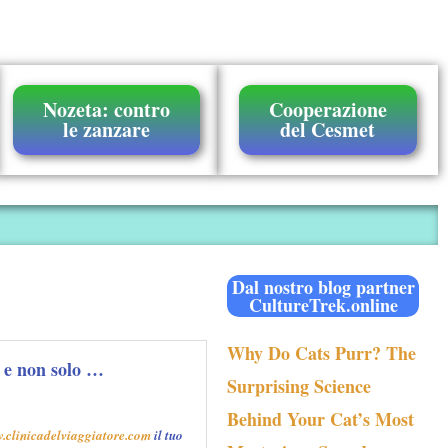
Nozeta: contro
Cooperazione
le zanzare
del Cesmet
Dal nostro blog partner
CultureTrek.online
Why Do Cats Purr? The
a, e non solo …
Surprising Science
Behind Your Cat’s Most
.clinicadelviaggiatore.com
il tuo