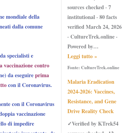
sources checked · 7
one mondiale della
institutional · 80 facts
lineati dalla comune
verified March 24, 2026
· CultureTrek.online ·
Powered by…
da specialisti e
Leggi tutto »
la vaccinazione contro
Fonte:
CultureTrek.online
one) da eseguire
prima
Malaria Eradication
atto
con il Coronavirus.
2024-2026: Vaccines,
Resistance, and Gene
mente con il Coronavirus
Drive Reality Check
a doppia vaccinazione
✓Verified by KTrek54
llo di impedire