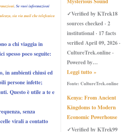
Mysterious Sound
ormazioni
.
Se vuoi informazioni
✓Verified by KTrek18
ulenza, sia via mail che telefonica
sources checked · 2
institutional · 17 facts
verified April 09, 2026 ·
ono a chi viaggia in
CultureTrek.online ·
ici spesso poco seguite:
Powered by…
Leggi tutto »
co, in ambienti chiusi ed
bili persone infette;
Fonte:
CultureTrek.online
uti. Questo è utile a te e
Kenya: From Ancient
Kingdoms to Modern
frequenza, senza
Economic Powerhouse
celle virali a contatto
✓Verified by KTrek99