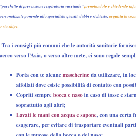
“pacchetto di prevenzione respiratoria vaccinale”
prenotandolo e chiedendo inf
personalizzate ponendo allo specialista quesiti, dubbi e richieste
,
acquista la cons
o via skipe.
Tra i consigli più comuni che le autorità sanitarie fornisc
aereo verso l’Asia, o verso altre mete, ci sono regole sempl
Porta con te alcune
mascherine
da utilizzare, in lo
affollati dove esiste possibilità di contatto con possi
Copriti sempre
bocca e naso
in caso di tosse e starn
soprattutto agli altri;
Lavati le mani con acqua e sapone
, con una certa 
esagerare, per evitare di trasportare eventuali parti
con le mucose della bocca o del naso;