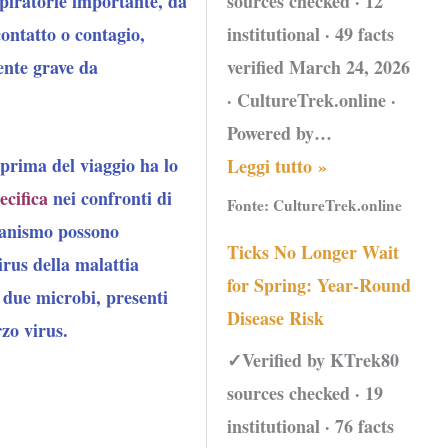
sources checked · 12
spiratorie importante, da
institutional · 49 facts
contatto o contagio,
verified March 24, 2026
ente grave da
· CultureTrek.online ·
Powered by…
prima del viaggio ha lo
Leggi tutto »
ecifica
nei confronti di
Fonte:
CultureTrek.online
rganismo possono
Ticks No Longer Wait
irus della malattia
for Spring: Year-Round
 due microbi, presenti
Disease Risk
rzo virus.
✓Verified by KTrek80
sources checked · 19
institutional · 76 facts