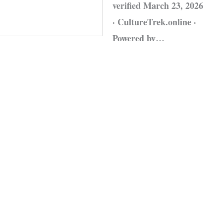
verified March 23, 2026
· CultureTrek.online ·
Powered by…
Leggi tutto »
Fonte:
CultureTrek.online