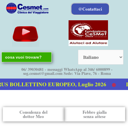
Vai
@Contattaci
al
contenuto
Search
for:
06/ 39030481 - messaggi WhatsApp al 346/ 6000899 -
seg.cesmet@gmail.com Sede: Via Piave, 76 - Roma
S BOLLETTINO EUROPEO, Luglio 2026
Il
 virus
Consulenza del
Febbre gialla
dottor Meo
senza attese