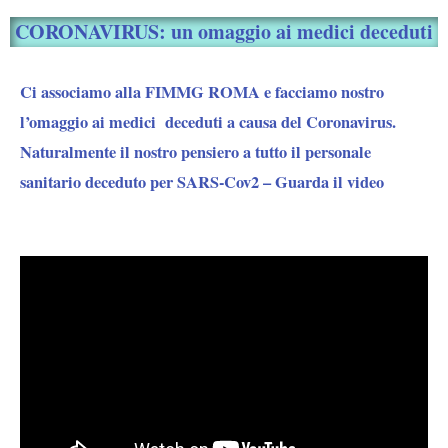
CORONAVIRUS: un omaggio ai medici deceduti
Ci associamo alla FIMMG ROMA e facciamo nostro
l’omaggio ai medici deceduti a causa del Coronavirus.
Naturalmente il nostro pensiero a tutto il personale
sanitario deceduto per SARS-Cov2 – Guarda il video