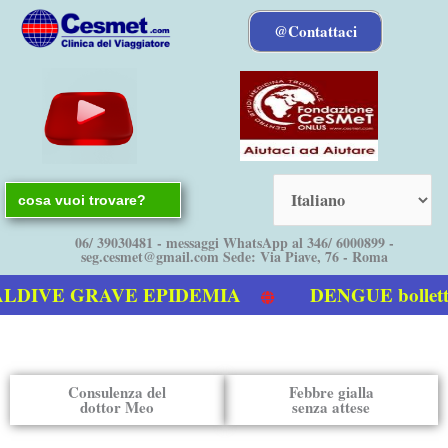
Vai
@Contattaci
al
contenuto
Search
for:
06/ 39030481 - messaggi WhatsApp al 346/ 6000899 -
seg.cesmet@gmail.com Sede: Via Piave, 76 - Roma
E GRAVE EPIDEMIA
DENGUE bollettino I
Dengue
Consulenza del
Febbre gialla
dottor Meo
senza attese