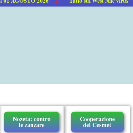
1 AGOSTO 2026
Tutto sul West Nile virus
Nozeta: contro
Cooperazione
le zanzare
del Cesmet