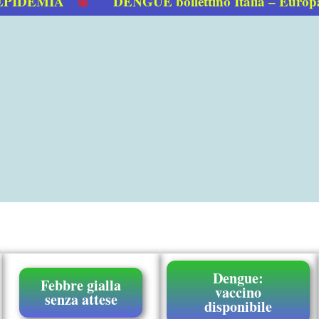
EMIA
DENGUE bollettino Italia – Europa 0
Dengue:
Febbre gialla
vaccino
senza attese
disponibile