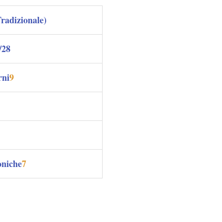
radizionale)
/28
rni
9
oniche
7