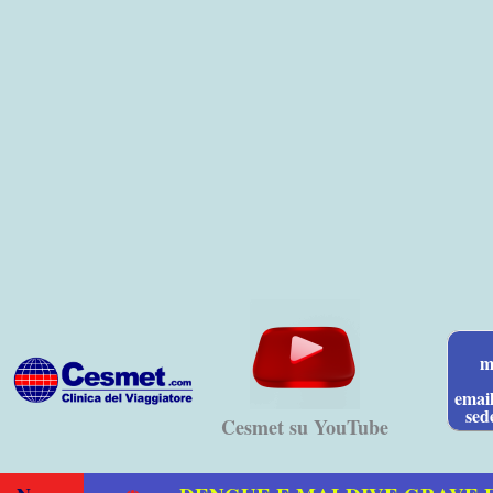
Vai
al
contenuto
m
emai
sed
Cesmet su YouTube