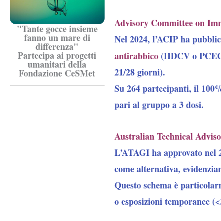
Advisory Committee on Immu
"Tante gocce insieme
fanno un mare di
Nel 2024, l’ACIP ha pubbli
differenza"
Partecipa ai progetti
antirabbico
(HDCV o PCEC
umanitari della
21/28 giorni).
Fondazione CeSMet
Su 264 partecipanti,
il 100%
pari al gruppo a 3 dosi.
Australian Technical Advi
L’ATAGI ha approvato nel 2
come
alternativa, evidenzi
Questo schema è particolarm
o esposizioni temporanee (<