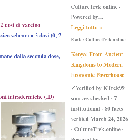
CultureTrek.online ·
Powered by…
e
2 dosi di vaccino
Leggi tutto »
ssico schema a 3 dosi (0, 7,
Fonte:
CultureTrek.online
Kenya: From Ancient
timane
dalla seconda dose,
Kingdoms to Modern
Economic Powerhouse
✓Verified by KTrek99
oni intradermiche
(ID)
sources checked · 7
institutional · 80 facts
verified March 24, 2026
· CultureTrek.online ·
Powered by…