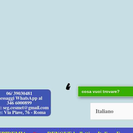
Search
06/ 39030481
for:
essaggi WhatsApp al
346 6000899
l: seg.cesmet@gmail.com
e: Via Piave, 76 - Roma