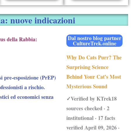
ia: nuove indicazioni
Dal nostro blog partner
rus della Rabbia:
CultureTrek.online
Why Do Cats Purr? The
Surprising Science
Behind Your Cat’s Most
ssi pre-esposizione (PrEP)
Mysterious Sound
fessionisti a rischio.
stici ed economici senza
✓Verified by KTrek18
sources checked · 2
institutional · 17 facts
verified April 09, 2026 ·