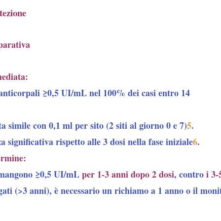
tezione
parativa
ediata
:
anticorpali ≥0,5 UI/mL nel 100% dei casi entro 14
a simile con 0,1 ml per sito (2 siti al giorno 0 e 7)
5
.
 significativa rispetto alle 3 dosi nella fase iniziale
6
.
ermine
:
ermangono ≥0,5 UI/mL
per
1-3 anni
dopo 2 dosi
, contro
i
3-
gati (>3 anni), è necessario un
richiamo
a 1 anno o il monit