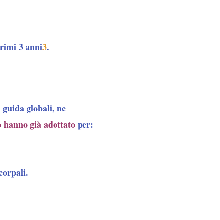
primi 3 anni
3
.
 guida globali, ne
lo hanno già adottato
per:
corpali.