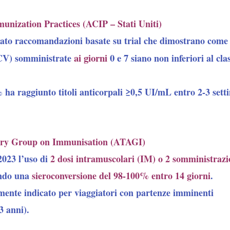
nization Practices (ACIP – Stati Uniti)
cato raccomandazioni basate su trial che dimostrano com
ai giorni
0 e 7
V) somministrate
siano
non inferiori
al cla
 ha raggiunto titoli anticorpali ≥0,5 UI/mL entro 2-3 set
sory Group on Immunisation (ATAGI)
023 l’uso di
2 dosi intramuscolari
(IM) o
2 somministrazi
ando una
sieroconversione del 98-100%
entro 14 giorni
.
ente indicato per viaggiatori con partenze imminenti
3 anni).