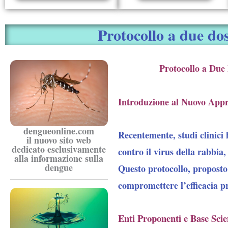
Protocollo a due dos
Protocollo a Du
Introduzione al Nuovo Appr
dengueonline.com
Recentemente, studi clinici
il nuovo sito web
dedicato esclusivamente
contro il virus della rabbia,
alla informazione sulla
dengue
Questo protocollo, proposto 
compromettere l’efficacia pr
Enti Proponenti e Base Scien