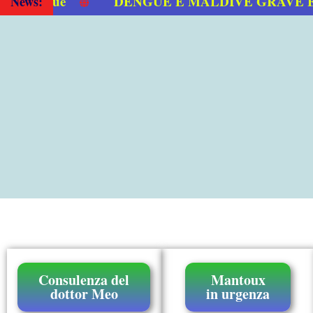
DENGUE E MALDIVE GRAVE EPID
News:
Consulenza del
Mantoux
dottor Meo
in urgenza