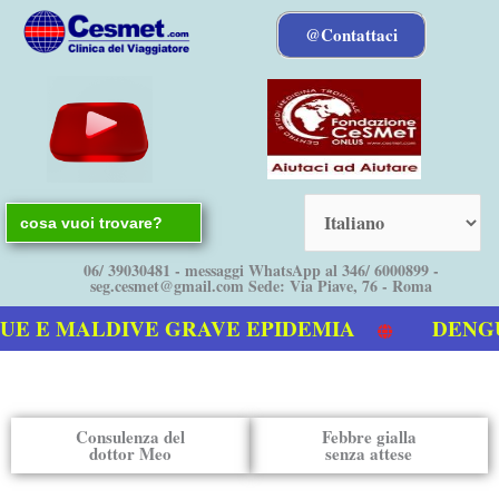
Vai
@Contattaci
al
contenuto
Search
for:
06/ 39030481 - messaggi WhatsApp al 346/ 6000899 -
seg.cesmet@gmail.com Sede: Via Piave, 76 - Roma
E MALDIVE GRAVE EPIDEMIA
DENGUE bol
ideo sulla Dengue
Consulenza del
Febbre gialla
dottor Meo
senza attese