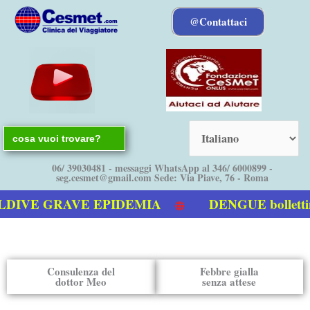
Vai
@Contattaci
al
contenuto
Search
for:
06/ 39030481 - messaggi WhatsApp al 346/ 6000899 -
seg.cesmet@gmail.com Sede: Via Piave, 76 - Roma
 GRAVE EPIDEMIA
DENGUE bollettino Ita
engue
Consulenza del
Febbre gialla
dottor Meo
senza attese