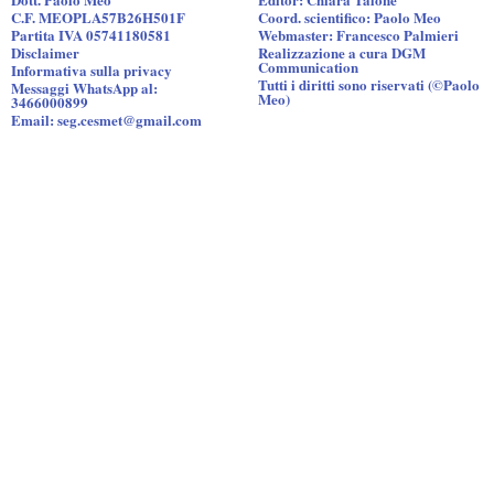
C.F. MEOPLA57B26H501F
Coord. scientifico: Paolo Meo
Partita IVA 05741180581
Webmaster: Francesco Palmieri
Disclaimer
Realizzazione a cura DGM
Communication
Informativa sulla privacy
Tutti i diritti sono riservati (©Paolo
Messaggi WhatsApp al:
Meo)
3466000899
Email: seg.cesmet@gmail.com