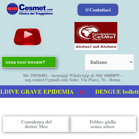
Vai
@Contattaci
al
contenuto
Search
for:
06/ 39030481 - messaggi WhatsApp al 346/ 6000899 -
seg.cesmet@gmail.com Sede: Via Piave, 76 - Roma
E GRAVE EPIDEMIA
DENGUE bollettino It
engue
Consulenza del
Febbre gialla
dottor Meo
senza attese