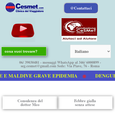
Vai
@Contattaci
al
contenuto
Search
for:
06/ 39030481 - messaggi WhatsApp al 346/ 6000899 -
seg.cesmet@gmail.com Sede: Via Piave, 76 - Roma
 MALDIVE GRAVE EPIDEMIA
DENGUE boll
deo sulla Dengue
Consulenza del
Febbre gialla
dottor Meo
senza attese