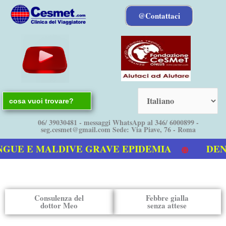
Vai
@Contattaci
al
contenuto
Search
for:
06/ 39030481 - messaggi WhatsApp al 346/ 6000899 -
seg.cesmet@gmail.com Sede: Via Piave, 76 - Roma
GUE E MALDIVE GRAVE EPIDEMIA
DENGU
stro video sulla Dengue
Consulenza del
Febbre gialla
dottor Meo
senza attese