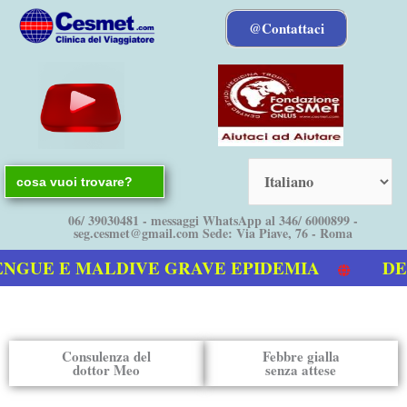
Vai
@Contattaci
al
contenuto
Search
for:
06/ 39030481 - messaggi WhatsApp al 346/ 6000899 -
seg.cesmet@gmail.com Sede: Via Piave, 76 - Roma
NGUE E MALDIVE GRAVE EPIDEMIA
DENG
ostro video sulla Dengue
Consulenza del
Febbre gialla
dottor Meo
senza attese