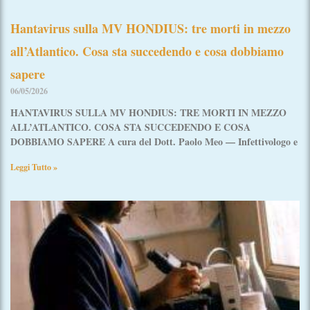
Hantavirus sulla MV HONDIUS: tre morti in mezzo
all’Atlantico. Cosa sta succedendo e cosa dobbiamo
sapere
06/05/2026
HANTAVIRUS SULLA MV HONDIUS: TRE MORTI IN MEZZO
ALL’ATLANTICO. COSA STA SUCCEDENDO E COSA
DOBBIAMO SAPERE A cura del Dott. Paolo Meo — Infettivologo e
Leggi Tutto »