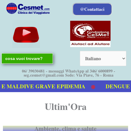
Vai
@Contattaci
al
contenuto
Search
for:
06/ 39030481 - messaggi WhatsApp al 346/ 6000899 -
seg.cesmet@gmail.com Sede: Via Piave, 76 - Roma
LDIVE GRAVE EPIDEMIA
DENGUE bollett
Ultim'Ora
Ambiente, clima e salute