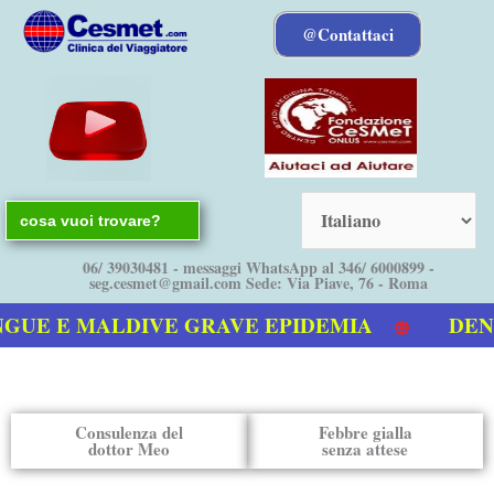
Vai
@Contattaci
al
contenuto
Search
for:
06/ 39030481 - messaggi WhatsApp al 346/ 6000899 -
seg.cesmet@gmail.com Sede: Via Piave, 76 - Roma
UE E MALDIVE GRAVE EPIDEMIA
DENGU
tro video sulla Dengue
Consulenza del
Febbre gialla
dottor Meo
senza attese