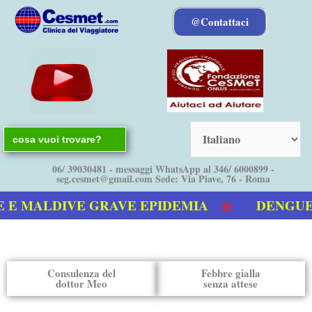
Vai
@Contattaci
al
contenuto
Search
for:
06/ 39030481 - messaggi WhatsApp al 346/ 6000899 -
seg.cesmet@gmail.com Sede: Via Piave, 76 - Roma
 MALDIVE GRAVE EPIDEMIA
DENGUE boll
deo sulla Dengue
Consulenza del
Febbre gialla
dottor Meo
senza attese