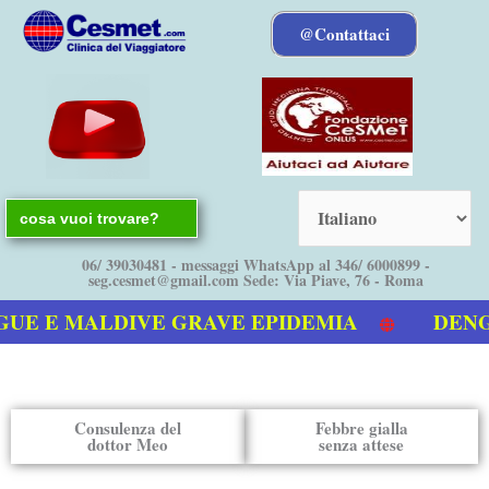
Vai
@Contattaci
al
contenuto
Search
for:
06/ 39030481 - messaggi WhatsApp al 346/ 6000899 -
seg.cesmet@gmail.com Sede: Via Piave, 76 - Roma
E E MALDIVE GRAVE EPIDEMIA
DENGUE 
o video sulla Dengue
Consulenza del
Febbre gialla
dottor Meo
senza attese