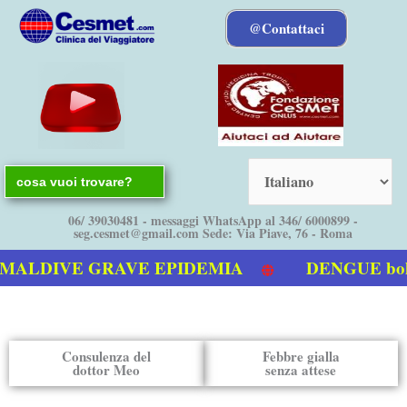
Vai
@Contattaci
al
contenuto
Search
for:
06/ 39030481 - messaggi WhatsApp al 346/ 6000899 -
seg.cesmet@gmail.com Sede: Via Piave, 76 - Roma
DIVE GRAVE EPIDEMIA
DENGUE bollettin
lla Dengue
Consulenza del
Febbre gialla
dottor Meo
senza attese