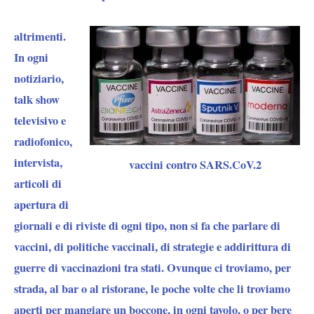
altrimenti.
In ogni
notiziario,
talk show
televisivo e
radiofonico,
intervista,
vaccini contro SARS.CoV.2
articoli di
apertura di
giornali e di riviste di ogni tipo, non si fa che parlare di
vaccini, di politiche vaccinali, di strategie e addirittura di
guerre di vaccinazioni tra stati. Ovunque ci troviamo, per
strada, al bar o al ristorane, le poche volte che li troviamo
aperti per mangiare un boccone, in ogni tavolo, o per bere