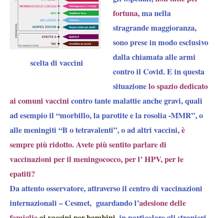
fortuna,
ma nella
stragrande maggioranza,
sono prese in modo esclusivo
dalla chiamata alle armi
scelta di vaccini
contro il Covid. E in questa
situazione
lo spazio dedicato
ai comuni vaccini
contro tante malattie anche gravi, quali
ad esempio il “morbillo, la parotite e la rosolia -MMR”, o
alle meningiti “B o tetravalenti”, o ad altri vaccini,
è
sempre più ridotto.
Avete più sentito parlare di
vaccinazioni per il meningococco, per l’ HPV, per le
epatiti?
Da attento osservatore, attraverso il centro di vaccinazioni
internazionali – Cesmet, guardando l’
adesione delle
famiglie
ai vaccini
per bambini,
in particolare gli stranieri,