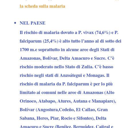
la scheda sulla malaria
NEL PAESE
Il
Bermúdez,
Il rischio di malaria dovuto a P. vivax (74,6%) e P.
rischio
Cajigal
falciparum (25,4%) è alto tutto l’anno al di sotto dei
di
e
1700 m.e soprattutto in alcune aree degli Stati di
malaria
Arismendi).
Amazonas, Bolívar, Delta Amacuro e Sucre. C’è
dovuto
Casi
rischio moderato nello Stato di Zulia. C’è basso
a
registrati
rischio negli stati di Anzoátegui e Monagas. Il
P.
anche
rischio di malaria da P. falciparum è per lo più
vivax
a
limitato ai comuni nelle aree di Amazonas (Alto
(74,6%)
Angel
Orinoco, Atabapo, Atures, Autana e Manapiare),
e
Falls.Segnalata
Bolívar (Angostura,Cedeño, El Callao, Gran
P.
resistenza
Sabana, Heres, Piar, Rocio e Sifontes), Delta
falciparum
alla
Amacuro e Sucre (Benítez, Bermúdez, Cajigal e