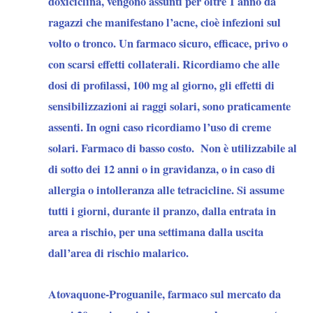
doxiciclina, vengono assunti per oltre 1 anno da
Zulia.
ragazzi che manifestano l’acne, cioè infezioni sul
C’è
volto o tronco. Un farmaco sicuro, efficace, privo o
basso
con scarsi effetti collaterali. Ricordiamo che alle
rischio
dosi di profilassi, 100 mg al giorno, gli effetti di
negli
sensibilizzazioni ai raggi solari, sono praticamente
stati
assenti. In ogni caso ricordiamo l’uso di creme
di
solari. Farmaco di basso costo. Non è utilizzabile al
Anzoátegui
di sotto dei 12 anni o in gravidanza, o in caso di
e
allergia o intolleranza alle tetracicline. Si assume
Monagas.
tutti i giorni, durante il pranzo, dalla entrata in
Il
area a rischio, per una settimana dalla uscita
rischio
dall’area di rischio malarico.
di
malaria
Atovaquone-Proguanile
, farmaco sul mercato da
da