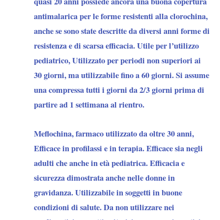
quasi 20 anni possiede ancora una buona copertura
P.
antimalarica per le forme resistenti alla clorochina,
falciparum
anche se sono state descritte da diversi anni forme di
è
resistenza e di scarsa efficacia. Utile per l’utilizzo
per
pediatrico, Utilizzato per periodi non superiori ai
lo
30 giorni, ma utilizzabile fino a 60 giorni. Si assume
più
una compressa tutti i giorni da 2/3 giorni prima di
limitato
partire ad 1 settimana al rientro.
ai
comuni
Meflochina
, farmaco utilizzato da oltre 30 anni,
nelle
Efficace in profilassi e in terapia. Efficace sia negli
aree
adulti che anche in età pediatrica. Efficacia e
di
sicurezza dimostrata anche nelle donne in
Amazonas
gravidanza. Utilizzabile in soggetti in buone
(Alto
condizioni di salute. Da
non utilizzare
nei