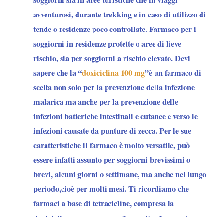
soggiorni sia in aree turistiche che in viaggi
degli
avventurosi, durante trekking e in caso di utilizzo di
Stati
tende o residenze poco controllate. Farmaco per i
di
soggiorni in residenze protette o aree di lieve
Amazonas,
rischio, sia per soggiorni a rischio elevato. Devi
Bolívar,
sapere che la “
doxiciclina 100 mg
”è un farmaco di
Delta
scelta non solo per la prevenzione della infezione
Amacuro
malarica ma anche per la prevenzione delle
e
infezioni batteriche intestinali e cutanee e verso le
Sucre.
infezioni causate da punture di zecca. Per le sue
C’è
caratteristiche il farmaco è molto versatile, può
rischio
essere infatti assunto per soggiorni brevissimi o
moderato
brevi, alcuni giorni o settimane, ma anche nel lungo
nello
periodo,cioè per molti mesi. Ti ricordiamo che
Stato
farmaci a base di tetracicline, compresa la
di