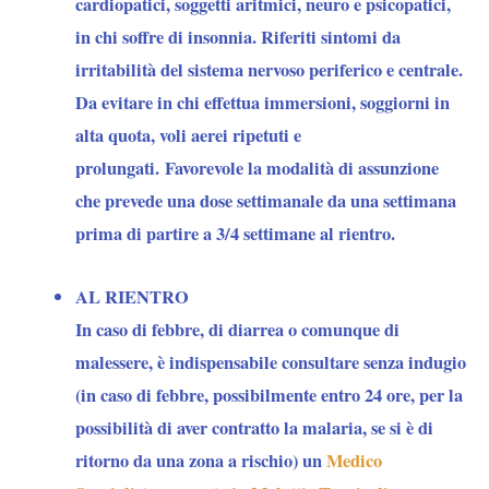
Orinoco,
cardiopatici, soggetti aritmici, neuro e psicopatici,
Atabapo,
in chi soffre di insonnia. Riferiti sintomi da
Atures,
irritabilità del sistema nervoso periferico e centrale.
Autana
Da evitare in chi effettua immersioni, soggiorni in
e
alta quota, voli aerei ripetuti e
Manapiare),
prolungati. Favorevole la modalità di assunzione
Bolívar
che prevede una dose settimanale da una settimana
(Angostura,Cedeño,
prima di partire a 3/4 settimane al rientro.
El
Callao,
AL RIENTRO
Gran
In caso di febbre, di diarrea o comunque di
Sabana,
malessere, è indispensabile consultare senza indugio
Heres,
(in caso di febbre, possibilmente entro 24 ore, per la
Piar,
possibilità di aver contratto la malaria, se si è di
Rocio
ritorno da una zona a rischio) un
Medico