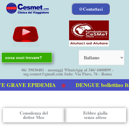
Vai
@Contattaci
al
contenuto
Search
for:
06/ 39030481 - messaggi WhatsApp al 346/ 6000899 -
seg.cesmet@gmail.com Sede: Via Piave, 76 - Roma
VE EPIDEMIA
DENGUE bollettino Italia –
Consulenza del
Febbre gialla
dottor Meo
senza attese