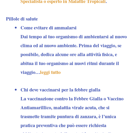
e
Specialista o esperto in Malattie Tropicali
.
Sifontes),
Pillole di salute
Delta
Amacuro
Come evitare di ammalarsi
e
Dai tempo al tuo organismo di ambientarsi al nuovo
Sucre
clima ed al nuovo ambiente. Prima del viaggio, se
(Benítez,
possibile, dedica alcune ore alla attività fisica, e
abitua il tuo organismo ai nuovi ritmi durante il
viaggio…
leggi tutto
Chi deve vaccinarsi per la febbre gialla
La vaccinazione contro la Febbre Gialla o Vaccino
Antiamarillico, malattia virale acuta, che si
trasmette tramite puntura di zanzara, è l’unica
pratica preventiva che
può essere richiesta