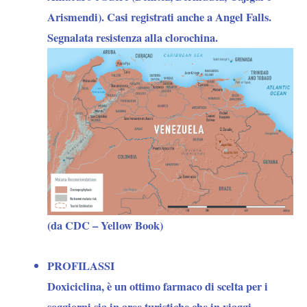
(25,4%)
clorochina.
Arismendi). Casi registrati anche a Angel Falls.
è
Segnalata resistenza alla clorochina.
alto
tutto
l’anno
al
di
sotto
dei
1700
m.e
(da CDC – Yellow Book)
soprattutto
in
PROFILASSI
alcune
Doxiciclina
, è un ottimo farmaco di scelta per i
aree