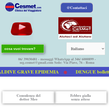
Vai
@Contattaci
al
contenuto
Search
for:
06/ 39030481 - messaggi WhatsApp al 346/ 6000899 -
seg.cesmet@gmail.com Sede: Via Piave, 76 - Roma
E GRAVE EPIDEMIA
DENGUE bollettino It
Dengue
Consulenza del
Febbre gialla
dottor Meo
senza attese