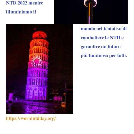
NTD 2022 mentre
illuminiamo il
mondo nel tentativo di
combattere le NTD e
garantire un futuro
più luminoso per tutti.
https://worldntdday.org/