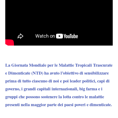
La Giornata Mondiale per le Malattie Tropicali Trascurate
e Dimenticate (NTD) ha avuto l’obiettivo di sensibilizzare
prima di tutto ciascuno di noi e poi leader politici, capi di
governo, i grandi capitali internazionali, big farma e i
gruppi che possono sostenere la lotta contro le malattie
presenti nella maggior parte dei paesi poveri e dimenticate.