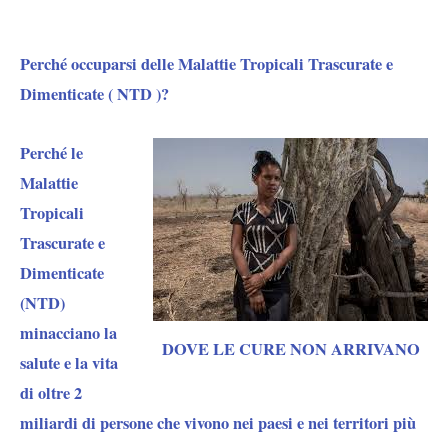
Perché occuparsi delle Malattie Tropicali Trascurate e
Dimenticate ( NTD )?
Perché le
Malattie
Tropicali
Trascurate e
Dimenticate
(NTD)
minacciano la
DOVE LE CURE NON ARRIVANO
salute e la vita
di oltre 2
miliardi di persone che vivono nei paesi e nei territori più