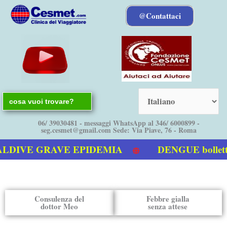
Vai
@Contattaci
al
contenuto
Search
for:
06/ 39030481 - messaggi WhatsApp al 346/ 6000899 -
seg.cesmet@gmail.com Sede: Via Piave, 76 - Roma
IVE GRAVE EPIDEMIA
DENGUE bollettino
a Dengue
Consulenza del
Febbre gialla
dottor Meo
senza attese