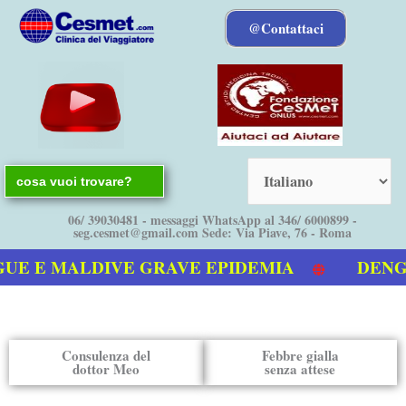
Vai
@Contattaci
al
contenuto
Search
for:
06/ 39030481 - messaggi WhatsApp al 346/ 6000899 -
seg.cesmet@gmail.com Sede: Via Piave, 76 - Roma
E E MALDIVE GRAVE EPIDEMIA
DENGUE 
o video sulla Dengue
Consulenza del
Febbre gialla
dottor Meo
senza attese