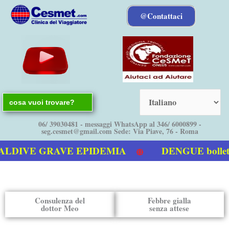
Vai
@Contattaci
al
contenuto
Search
for:
06/ 39030481 - messaggi WhatsApp al 346/ 6000899 -
seg.cesmet@gmail.com Sede: Via Piave, 76 - Roma
VE GRAVE EPIDEMIA
DENGUE bollettino 
a Dengue
Consulenza del
Febbre gialla
dottor Meo
senza attese