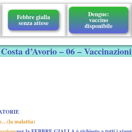
Dengue:
Febbre gialla
vaccino
senza attese
disponibile
Costa d’Avorio – 06 – Vaccinazioni
ATORIE
(la malattia)
nazione
per la FEBBRE GIALLA è
richiesto a tutti i viagg