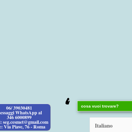
Search
06/ 39030481
for:
essaggi WhatsApp al
346 6000899
l: seg.cesmet@gmail.com
e: Via Piave, 76 - Roma