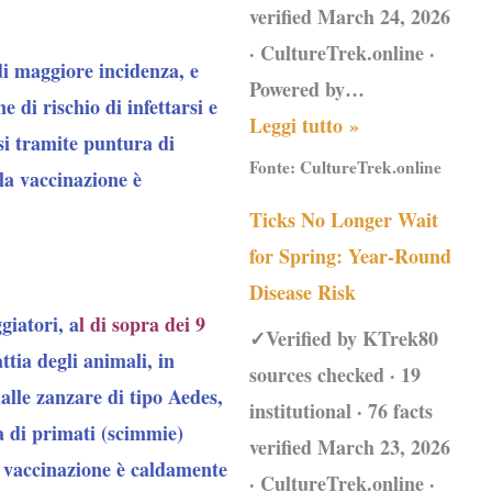
verified March 24, 2026
· CultureTrek.online ·
 di maggiore incidenza, e
Powered by…
 di rischio di infettarsi e
Leggi tutto »
rsi tramite puntura di
Fonte:
CultureTrek.online
 la vaccinazione è
Ticks No Longer Wait
for Spring: Year-Round
Disease Risk
giatori
, a
l di sopra dei 9
✓Verified by KTrek80
ttia degli animali, in
sources checked · 19
dalle zanzare di tipo Aedes,
institutional · 76 facts
a di primati (scimmie)
verified March 23, 2026
 la vaccinazione è caldamente
· CultureTrek.online ·