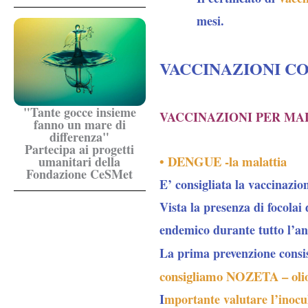
mesi.
VACCINAZIONI C
"Tante gocce insieme
VACCINAZIONI PER MA
fanno un mare di
differenza"
Partecipa ai progetti
• DENGUE -la malattia
umanitari della
Fondazione CeSMet
E’ consigliata la vaccinazi
Vista la presenza di focolai
endemico durante tutto l’a
La prima prevenzione consist
consigliamo NOZETA – olio d
I
mportante valutare l’inoc