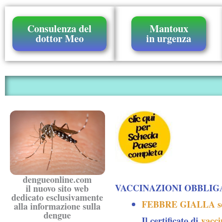
Consulenza del
Mantoux
dottor Meo
in urgenza
dengueonline.com
VACCINAZIONI OBBLIG
il nuovo sito web
dedicato esclusivamente
FEBBRE GIALLA se…
alla informazione sulla
dengue
Il certificato di
vacci