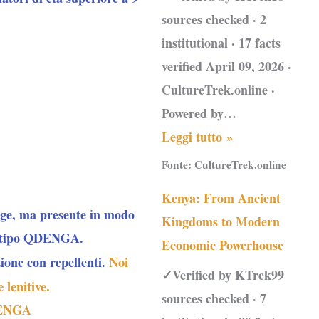
sources checked · 2
institutional · 17 facts
verified April 09, 2026 ·
CultureTrek.online ·
Powered by…
Leggi tutto »
Fonte:
CultureTrek.online
Kenya: From Ancient
ogge, ma presente in modo
Kingdoms to Modern
el tipo QDENGA.
Economic Powerhouse
Noi
ione con repellenti.
✓Verified by KTrek99
lenitive.
sources checked · 7
QDENGA