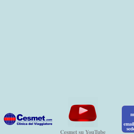
Vai
al
contenuto
m
emai
sed
Cesmet su YouTube