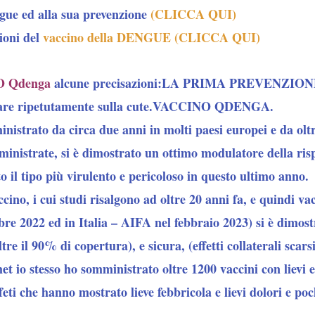
ngue ed alla sua prevenzione
(CLICCA QUI)
ioni del
vaccino della DENGUE (CLICCA QUI)
 Qdenga
alcune precisazioni:
LA PRIMA PREVENZIONE con
uzzare ripetutamente sulla cute.VACCINO QDENGA.
strato da circa due anni in molti paesi europei e da oltr
ministrate, si è dimostrato un ottimo modulatore della ri
il tipo più virulento e pericoloso in questo ultimo anno.
ino, i cui studi risalgono ad oltre 20 anni fa, e quindi v
re 2022 ed in Italia – AIFA nel febbraio 2023) si è dimost
re il 90% di copertura), e sicura, (effetti collaterali scarsi
t io stesso ho somministrato oltre 1200 vaccini con lievi ef
feti che hanno mostrato lieve febbricola e lievi dolori e pochi