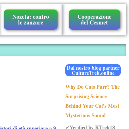
Nozeta: contro
Cooperazione
le zanzare
del Cesmet
Dal nostro blog partner
CultureTrek.online
Why Do Cats Purr? The
Surprising Science
Behind Your Cat’s Most
Mysterious Sound
✓Verified by KTrek18
iatori di età superiore a 9