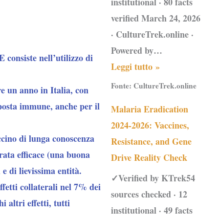
institutional · 80 facts
verified March 24, 2026
· CultureTrek.online ·
Powered by…
siste nell’utilizzo di
Leggi tutto »
Fonte:
CultureTrek.online
e un anno in Italia, con
sposta immune, anche per il
Malaria Eradication
2024-2026: Vaccines,
accino di lunga conoscenza
Resistance, and Gene
rata efficace (una buona
Drive Reality Check
 e di lievissima entità.
✓Verified by KTrek54
fetti collaterali nel 7% dei
sources checked · 12
 altri effetti, tutti
institutional · 49 facts