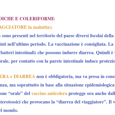
ROICHE E COLERIFORMI:
GGIATORE la malattia);
a
sono presenti nel territorio del paese diversi focolai della
iuti nell’ultimo periodo. La vaccinazione è consigliata. La
(batteri intestinali) che possono indurre diarrea. Quindi è u
ale, per contatto con la parete intestinale induce protezi
OLERA e DIARREA
non è obbligatoria, ma va presa in cons
enza, ma soprattutto in base alla situazione epidemiologic
ione “orale” del
vaccino anticolera
protegge ora anche dalle
terotossici che provocano la “diarrea del viaggiatore”. Il 
del mondo.