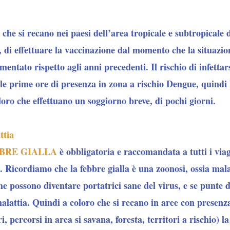
o che si recano nei paesi dell’area tropicale e subtropicale
 di effettuare la vaccinazione dal momento che la situazione
mentato rispetto agli anni precedenti.
Il rischio di infetta
alle prime ore di presenza in zona a rischio Dengue, quindi
ro che effettuano un soggiorno breve, di pochi giorni.
tia
FEBBRE GIALLA
è obbligatoria e raccomandata a tutti i viag
se. Ricordiamo che la febbre gialla è una zoonosi, ossia mala
he possono diventare portatrici sane del virus
, e se punte 
malattia. Quindi a coloro che si recano in aree con presenz
i, percorsi in area si savana, foresta, territori a rischio)