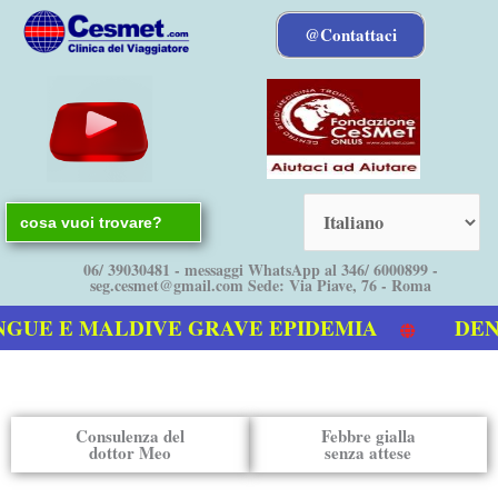
Vai
@Contattaci
al
contenuto
Search
for:
06/ 39030481 - messaggi WhatsApp al 346/ 6000899 -
seg.cesmet@gmail.com Sede: Via Piave, 76 - Roma
UE E MALDIVE GRAVE EPIDEMIA
DENGU
tro video sulla Dengue
Consulenza del
Febbre gialla
dottor Meo
senza attese