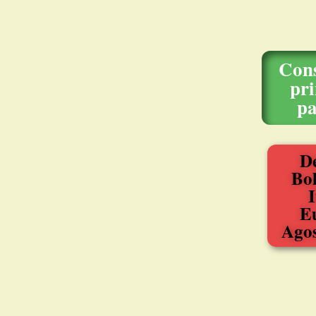
Con
pr
pa
D
Bol
I
E
Agos