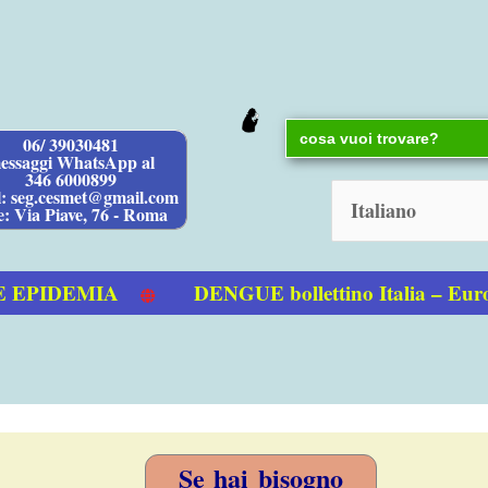
Search
06/ 39030481
for:
essaggi WhatsApp al
346 6000899
l: seg.cesmet@gmail.com
e: Via Piave, 76 - Roma
PIDEMIA
DENGUE bollettino Italia – Euro
Se hai bisogno