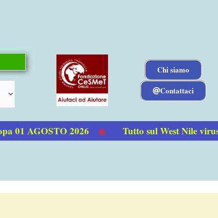
Chi siamo
Contattaci
pa 01 AGOSTO 2026
Tutto sul West Nile virus