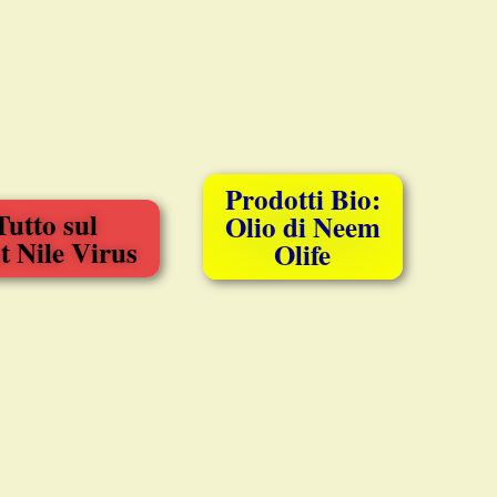
Prodotti Bio:
Tutto sul
Olio di Neem
t Nile Virus
Olife