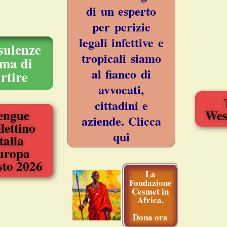
di un esperto
per perizie
legali infettive e
sulenze
tropicali siamo
ima di
al fianco di
rtire
avvocati,
cittadini e
engue
Wes
aziende. Clicca
lettino
qui
talia
uropa
to 2026
La
Fondazione
Cesmet in
Africa.
Dona ora