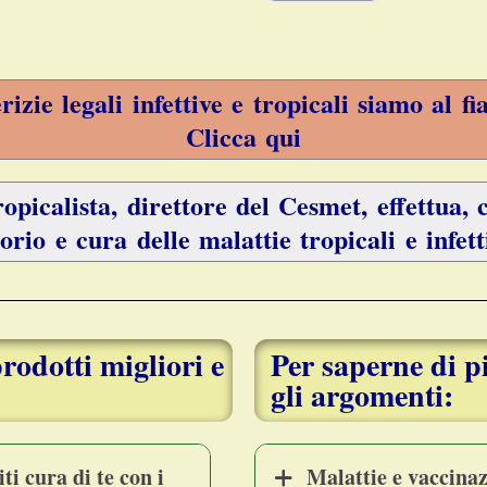
zie legali infettive e tropicali siamo al fi
Clicca qui
opicalista, direttore del Cesmet, effettua, c
orio e cura delle malattie tropicali e infett
 prodotti migliori e
Per saperne di p
gli argomenti:
i cura di te con i
Malattie e vaccinaz