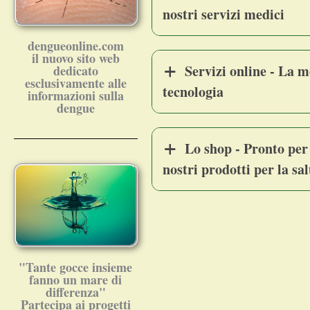
nostri servizi medici
dengueonline.com
il nuovo sito web
Servizi online - La m
dedicato
esclusivamente alle
tecnologia
informazioni sulla
dengue
Lo shop - Pronto per
nostri prodotti per la sal
"Tante gocce insieme
fanno un mare di
differenza"
Partecipa ai progetti