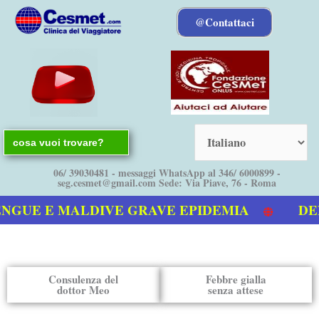
Vai
@Contattaci
al
contenuto
Search
for:
06/ 39030481 - messaggi WhatsApp al 346/ 6000899 -
seg.cesmet@gmail.com Sede: Via Piave, 76 - Roma
NGUE E MALDIVE GRAVE EPIDEMIA
DENG
ostro video sulla Dengue
Consulenza del
Febbre gialla
dottor Meo
senza attese